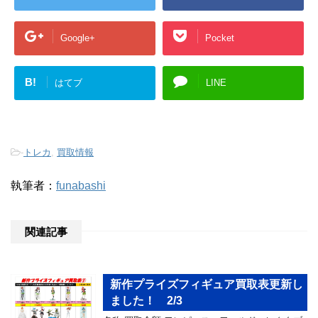
Google+
Pocket
B!
はてブ
LINE
-
トレカ
,
買取情報
執筆者：
funabashi
関連記事
新作プライズフィギュア買取表更新し
ました！ 2/3