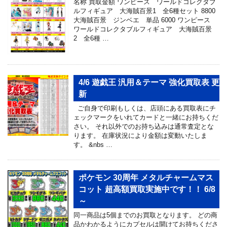
名称 買取金額 ワンピース ワールドコレクタブ
ルフィギュア 大海賊百景1 全6種セット 8800
大海賊百景 ジンベエ 単品 6000 ワンピース
ワールドコレクタブルフィギュア 大海賊百景
2 全6種 …
4/6 遊戯王 汎用＆テーマ 強化買取表 更
新
ご自身で印刷もしくは、店頭にある買取表にチ
ェックマークをいれてカードと一緒にお持ちくだ
さい。 それ以外でのお持ち込みは通常査定とな
ります。 在庫状況により金額は変動いたしま
す。 &nbs …
ポケモン 30周年 メタルチャームマス
コット 超高額買取実施中です！！ 6/8
～
同一商品は5個までのお買取となります。 どの商
品かわかるようにカプセルは開けてお持ちくださ