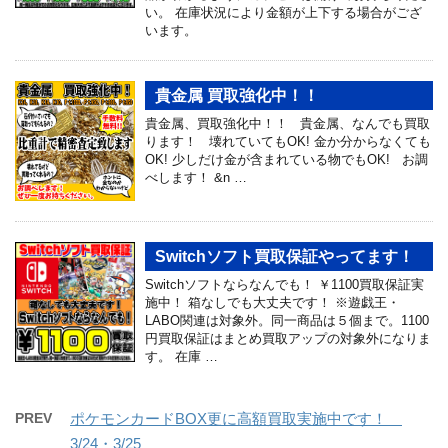
い。 在庫状況により金額が上下する場合がござ
います。
貴金属 買取強化中！！
貴金属、買取強化中！！ 貴金属、なんでも買取
ります！ 壊れていてもOK! 金か分からなくても
OK! 少しだけ金が含まれている物でもOK! お調
べします！ &n …
Switchソフト買取保証やってます！
Switchソフトならなんでも！ ￥1100買取保証実
施中！ 箱なしでも大丈夫です！ ※遊戯王・
LABO関連は対象外。同一商品は５個まで。1100
円買取保証はまとめ買取アップの対象外になりま
す。 在庫 …
PREV
ポケモンカードBOX更に高額買取実施中です！
3/24・3/25