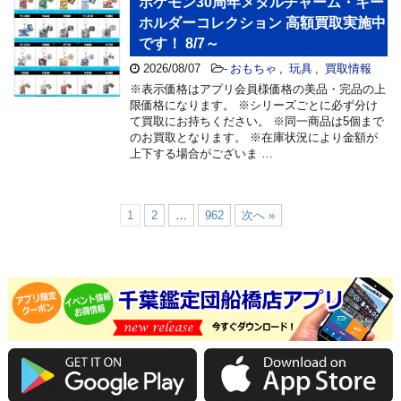
ポケモン30周年メタルチャーム・キー
ホルダーコレクション 高額買取実施中
です！ 8/7～
2026/08/07
-
おもちゃ
,
玩具
,
買取情報
※表示価格はアプリ会員様価格の美品・完品の上
限価格になります。 ※シリーズごとに必ず分け
て買取にお持ちください。 ※同一商品は5個まで
のお買取となります。 ※在庫状況により金額が
上下する場合がございま …
1
2
…
962
次へ »