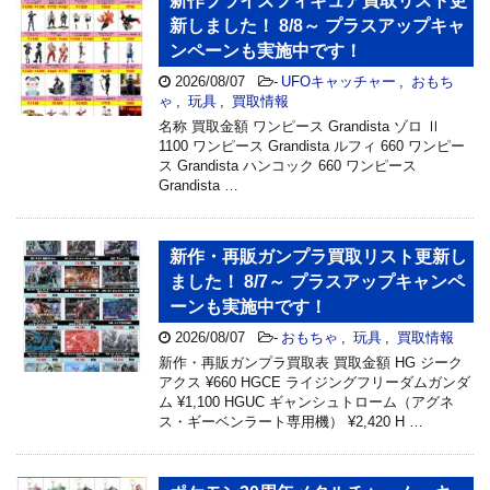
新作プライズフィギュア買取リスト更
新しました！ 8/8～ プラスアップキャ
ンペーンも実施中です！
2026/08/07
-
UFOキャッチャー
,
おもち
ゃ
,
玩具
,
買取情報
名称 買取金額 ワンピース Grandista ゾロ Ⅱ
1100 ワンピース Grandista ルフィ 660 ワンピー
ス Grandista ハンコック 660 ワンピース
Grandista …
新作・再販ガンプラ買取リスト更新し
ました！ 8/7～ プラスアップキャンペ
ーンも実施中です！
2026/08/07
-
おもちゃ
,
玩具
,
買取情報
新作・再販ガンプラ買取表 買取金額 HG ジーク
アクス ¥660 HGCE ライジングフリーダムガンダ
ム ¥1,100 HGUC ギャンシュトローム（アグネ
ス・ギーベンラート専用機） ¥2,420 H …