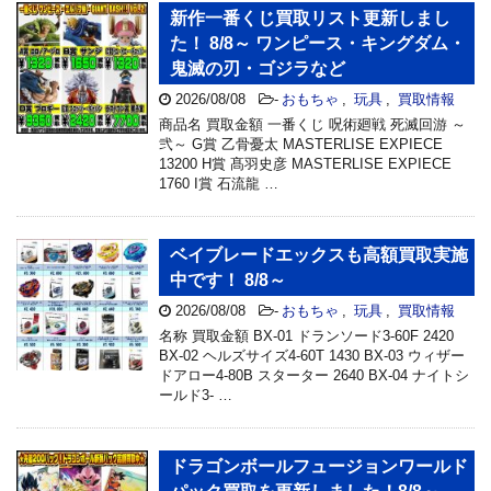
新作一番くじ買取リスト更新しまし
た！ 8/8～ ワンピース・キングダム・
鬼滅の刃・ゴジラなど
2026/08/08
-
おもちゃ
,
玩具
,
買取情報
商品名 買取金額 一番くじ 呪術廻戦 死滅回游 ～
弐～ G賞 乙骨憂太 MASTERLISE EXPIECE
13200 H賞 髙羽史彦 MASTERLISE EXPIECE
1760 I賞 石流龍 …
ベイブレードエックスも高額買取実施
中です！ 8/8～
2026/08/08
-
おもちゃ
,
玩具
,
買取情報
名称 買取金額 BX-01 ドランソード3-60F 2420
BX-02 ヘルズサイズ4-60T 1430 BX-03 ウィザー
ドアロー4-80B スターター 2640 BX-04 ナイトシ
ールド3- …
ドラゴンボールフュージョンワールド