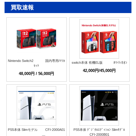
買取速報
Nintendo Switch2 国内専用/ﾏﾘｶ
switch本体 有機EL版 ﾎﾜｲﾄ/ﾈｵﾝ
ｾｯﾄ
42,000円/45,000円
48,000円 / 56,000円
PS5本体 Slimモデル CFI-2000A01
PS5本体 ﾃﾞｼﾞﾀﾙｴﾃﾞｨｼｮﾝ Slimﾓﾃﾞﾙ
CFI-2000B01