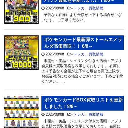
パック買取を更新しました！8/8～
2026/08/08
-
トレカ
,
買取情報
予告なく在庫により金額が上下する場合がござ
います。 ご了承ください。
ポケモンカード最新弾ストームエメラ
ルダ高価買取！！ 8/8～
2026/08/08
-
トレカ
,
買取情報
未開封・美品・シュリンク付きの店頭・アプリ
会員様の買取価格を表示しております。 在庫に
より予告なく金額が上下する場合と買取上限や、
お振込対応になる場合がございます。予めご了承
ください。 …
ポケモンカードBOX買取リストを更新
しました！8/8～
2026/08/08
-
トレカ
,
買取情報
未開封・美品・シュリンク付きの店頭・アプリ
会員様の買取価格を表示しております。 在庫に