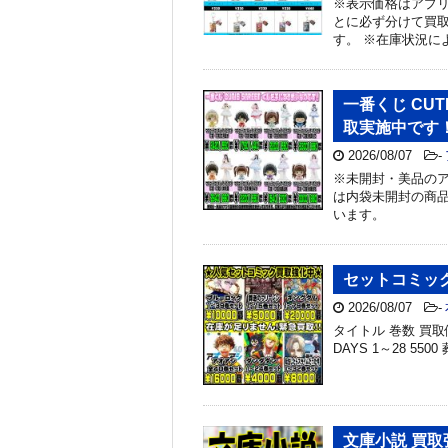
※表示価格はアプリ
とに必ず分けて買取
す。 ※在庫状況に
一番くじ CUT
取実施中です
2026/08/07
-
※未開封・美品のア
は内袋未開封の商品
います。
セットコミッ
2026/08/07
-
タイトル 巻数 買取価
DAYS 1～28 550
文庫小説 買取