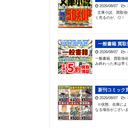
2026/08/07
-
文庫小説、買取強化
く売るのが、◎！
一般書籍 買取
2026/08/07
-
一般書籍、買取強化
み終わった本は早
新刊コミック
2026/08/07
-
※状態、在庫によ
なる場合がござい