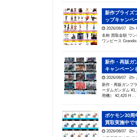
新作プライズフ
ップキャンペ
2026/08/07
-
名称 買取金額 ワンピース
ワンピース Grandis
新作・再販ガン
キャンペーン
2026/08/07
-
新作・再販ガンプラ買
ーダムガンダム ¥1
用機） ¥2,420 H …
ポケモン30
買取実施中です！
2026/08/07
-