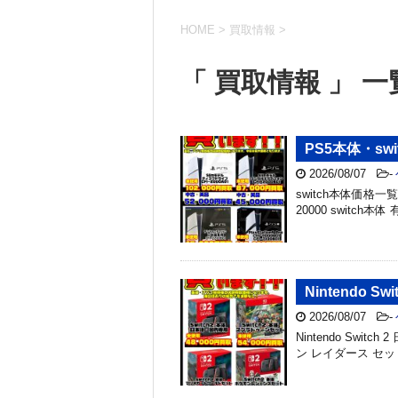
HOME
>
買取情報
>
「 買取情報 」 一
PS5本体・swi
2026/08/07
-
switch本体価格一覧 
20000 switch本体 
Nintendo 
2026/08/07
-
Nintendo Switc
ン レイダース セット ￥5