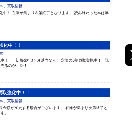
本
,
買取情報
中！ 在庫が集まり次第終了となります。 読み終わった本は早
強化中！！
本
中！！ 初版発行3ヶ月以内なら！ 定価の5割買取実施中！ 読
く売るのが、◎！
買取強化中！！
本
,
買取情報
り金額が変更する場合がございます。 在庫が集まり次第終了と
ます。