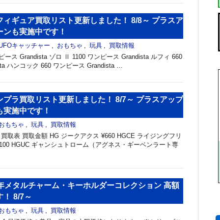
ィギュア買取リスト更新しました！ 8/8～ プラスア
ーンも実施中です！
UFOキャッチャー
,
おもちゃ
,
玩具
,
買取情報
 Grandista ゾロ Ⅱ 1100 ワンピース Grandista ルフィ 660
ta ハンコック 660 ワンピース Grandista …
プラ買取リスト更新しました！ 8/7～ プラスアップ
も実施中です！
おもちゃ
,
玩具
,
買取情報
取表 買取金額 HG ジークアクス ¥660 HGCE ライジングフリ
,100 HGUC ギャンシュトローム（アグネス・ギーベンラート専
周年メタルチャーム・キーホルダーコレクション 高額
 8/7～
おもちゃ
,
玩具
,
買取情報