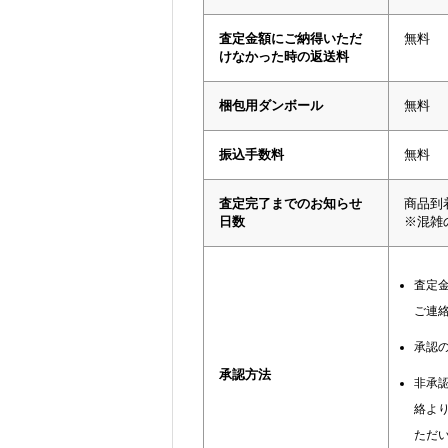
査定金額にご納得いただ
無料
けなかった時の返送料
梱包用ダンボール
無料
振込手数料
無料
査定完了までのお知らせ
商品到
日数
※混雑
査定
ご連
承認
承認方法
非承
絡よ
ただ