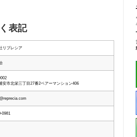
く表記
社リプレシア
治
002
浦安市北栄三丁目27番2ベアーマンション406
i@reprecia.com
9-0981