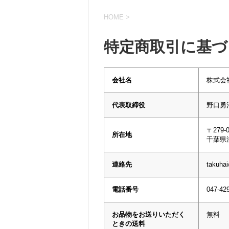
HOME
>
特定商取引に基づ
会社名
株式会
代表取締役
野口勇
〒279-0
所在地
千葉県
連絡先
takuha
電話番号
047-42
お品物をお送りいただく
無料
ときの送料