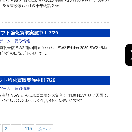
S5 ﾌﾟﾛ野球ｽﾋﾟﾘｯﾂ2026 4400 PS5 ｱｻｼﾝ ｸﾘｰﾄﾞ ﾌﾞﾗｯｸ ﾌﾗ
300 PS5 冒険家ｴﾘｵｯﾄの千年物語 2750 …
ソフト強化買取実施中!!! 7/29
ゲーム
,
買取情報
取金額 SW2 龍の国 ﾙｰﾝﾌｧｸﾄﾘｰ SW2 Edition 3080 SW2 ﾏﾘｵｶｰ
 ｾﾞﾙﾀﾞの伝説 ﾌﾞﾚｽ ｵﾌﾞ ｻﾞ …
フト強化買取実施中!!! 7/29
ゲーム
,
買取情報
額 NSW がんばれゴエモン大集合！ 4400 NSW ﾘｽﾞﾑ天国 ﾐﾗ
W ﾄﾓﾀﾞﾁｺﾚｸｼｮﾝ わくわく生活 4400 NSW ﾊﾟﾜﾌﾙﾌﾟ …
3
…
115
次へ »