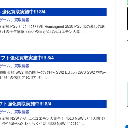
強化買取実施中!!! 8/4
ゲーム
,
買取情報
PS5 ﾄﾞﾗｺﾞﾝｸｴｽﾄVII Reimagined 2530 PS5 ほの暮しの庭
ｴﾘｵｯﾄの千年物語 2750 PS5 がんばれゴエモン大集 …
ソフト強化買取実施中!!! 8/4
ゲーム
,
買取情報
取金額 SW2 龍の国 ﾙｰﾝﾌｧｸﾄﾘｰ SW2 Edition 2970 SW2 ﾏﾘｵｶｰ
 ｾﾞﾙﾀﾞの伝説 ﾌﾞﾚｽ ｵﾌﾞ ｻﾞ …
フト強化買取実施中!!! 8/4
ゲーム
,
買取情報
額 NSW がんばれゴエモン大集合！ 4510 NSW ﾘｽﾞﾑ天国 ﾐﾗ
W ﾄﾓﾀﾞﾁｺﾚｸｼｮﾝ わくわく生活 4300 NSW ﾊﾟﾜﾌﾙﾌﾟ …