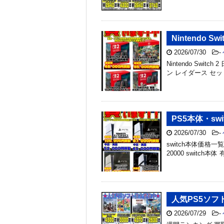
Nintendo 
2026/07/30
-
Nintendo Switc
ン レイダース セット ￥5
PS5本体・swi
2026/07/30
-
switch本体価格一覧 
20000 switch本体 
人気PS5ソフト
2026/07/29
-