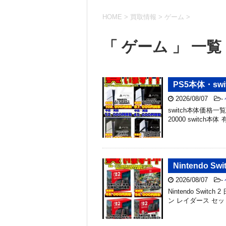
HOME
>
買取情報
>
ゲーム
>
「 ゲーム 」 一覧
PS5本体・swi
2026/08/07
-
switch本体価格一覧 
20000 switch本体 
Nintendo 
2026/08/07
-
Nintendo Switc
ン レイダース セット ￥5