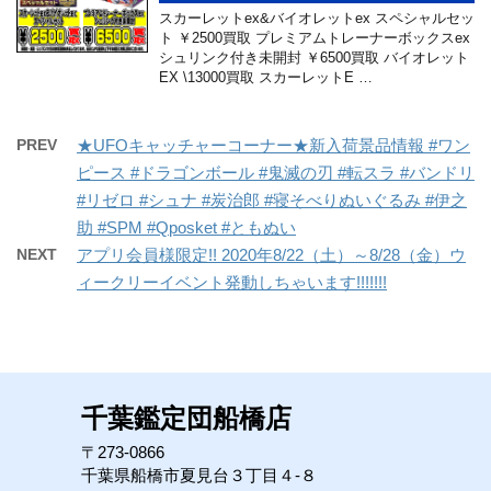
スカーレットex&バイオレットex スペシャルセッ
ト ￥2500買取 プレミアムトレーナーボックスex
シュリンク付き未開封 ￥6500買取 バイオレット
EX \13000買取 スカーレットE …
PREV
★UFOキャッチャーコーナー★新入荷景品情報 #ワン
ピース #ドラゴンボール #鬼滅の刃 #転スラ #バンドリ
#リゼロ #シュナ #炭治郎 #寝そべりぬいぐるみ #伊之
助 #SPM #Qposket #ともぬい
NEXT
アプリ会員様限定!! 2020年8/22（土）～8/28（金）ウ
ィークリーイベント発動しちゃいます!!!!!!!
千葉鑑定団船橋店
〒273-0866
千葉県船橋市夏見台３丁目４-８