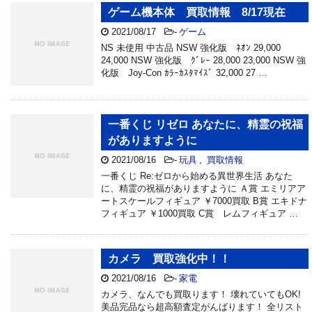
ゲーム機本体 買取情報 8/17現在
2021/08/17
-
ゲーム
NS 未使用 中古品 NSW 強化版 ﾈｵﾝ 29,000
24,000 NSW 強化版 ｸﾞﾚｰ 28,000 23,000 NSW 強
化版 Joy-Con ｶﾗｰｶｽﾀﾏｲｽﾞ 32,000 27 …
一番くじ リゼロ あなたに、精霊の祝福
がありますように
2021/08/16
-
玩具
,
買取情報
一番くじ Re:ゼロから始める異世界生活 あなた
に、精霊の祝福がありますように Ａ賞 エミリアア
ートスケールフィギュア ￥7000買取 B賞 エキドナ
フィギュア ￥1000買取 C賞 レムフィギュア …
カメラ 買取強化中！！
2021/08/16
-
家電
カメラ、なんでも買取ります！ 壊れていてもOK!
美品完品なら超高額査定がんばります！ 全リスト