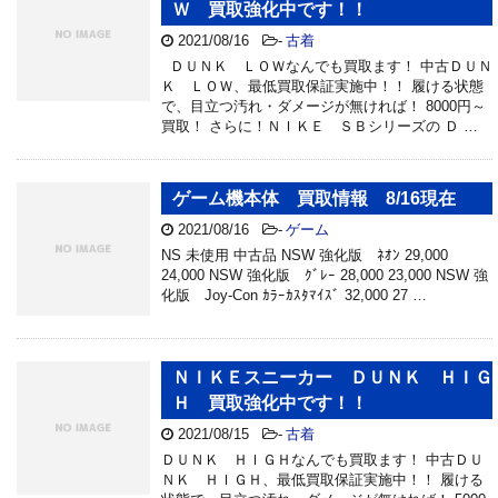
Ｗ 買取強化中です！！
2021/08/16
-
古着
ＤＵＮＫ ＬＯＷなんでも買取ます！ 中古ＤＵＮ
Ｋ ＬＯＷ、最低買取保証実施中！！ 履ける状態
で、目立つ汚れ・ダメージが無ければ！ 8000円～
買取！ さらに！ＮＩＫＥ ＳＢシリーズの Ｄ …
ゲーム機本体 買取情報 8/16現在
2021/08/16
-
ゲーム
NS 未使用 中古品 NSW 強化版 ﾈｵﾝ 29,000
24,000 NSW 強化版 ｸﾞﾚｰ 28,000 23,000 NSW 強
化版 Joy-Con ｶﾗｰｶｽﾀﾏｲｽﾞ 32,000 27 …
ＮＩＫＥスニーカー ＤＵＮＫ ＨＩＧ
Ｈ 買取強化中です！！
2021/08/15
-
古着
ＤＵＮＫ ＨＩＧＨなんでも買取ます！ 中古ＤＵ
ＮＫ ＨＩＧＨ、最低買取保証実施中！！ 履ける