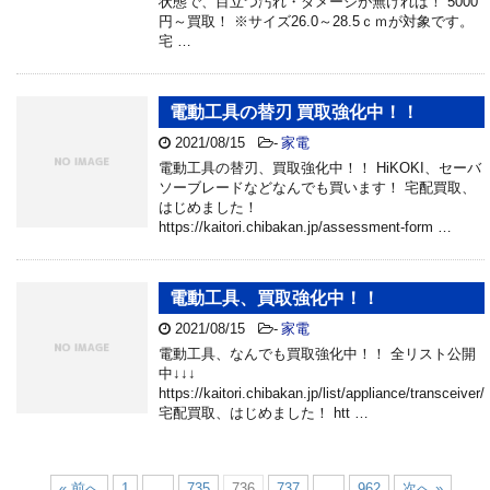
状態で、目立つ汚れ・ダメージが無ければ！ 5000
円～買取！ ※サイズ26.0～28.5ｃｍが対象です。
宅 …
電動工具の替刃 買取強化中！！
2021/08/15
-
家電
電動工具の替刃、買取強化中！！ HiKOKI、セーバ
ソーブレードなどなんでも買います！ 宅配買取、
はじめました！
https://kaitori.chibakan.jp/assessment-form …
電動工具、買取強化中！！
2021/08/15
-
家電
電動工具、なんでも買取強化中！！ 全リスト公開
中↓↓↓
https://kaitori.chibakan.jp/list/appliance/transceiver/
宅配買取、はじめました！ htt …
« 前へ
1
…
735
736
737
…
962
次へ »