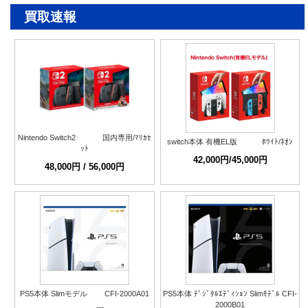
買取速報
Nintendo Switch2 国内専用/ﾏﾘｶｾ
switch本体 有機EL版 ﾎﾜｲﾄ/ﾈｵﾝ
ｯﾄ
42,000円/45,000円
48,000円 / 56,000円
PS5本体 Slimモデル CFI-2000A01
PS5本体 ﾃﾞｼﾞﾀﾙｴﾃﾞｨｼｮﾝ Slimﾓﾃﾞﾙ CFI-
2000B01