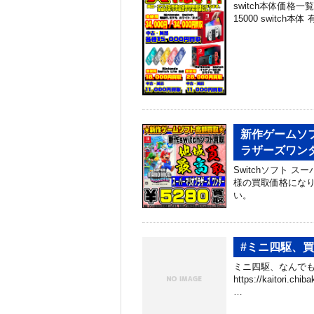
switch本体価格一覧 
15000 switch本体 
新作ゲームソフ
ラザーズワン
Switchソフト 
様の買取価格になり
い。
#ミニ四駆、
ミニ四駆、なんでも
https://kaitori.c
…