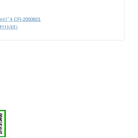
mﾓﾃﾞﾙ CFI-2000B01
ｲﾄ/ﾈｵﾝ