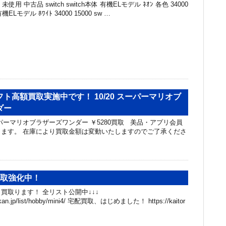
未使用 中古品 switch switch本体 有機ELモデル ﾈｵﾝ 各色 34000
有機ELモデル ﾎﾜｲﾄ 34000 15000 sw …
ト高額買取実施中です！ 10/20 スーパーマリオブ
ダー
スーパーマリオブラザーズワンダー ￥5280買取 美品・アプリ会員
ます。 在庫により買取金額は変動いたしますのでご了承くださ
買取強化中！
買取ります！ 全リスト公開中↓↓↓
hibakan.jp/list/hobby/mini4/ 宅配買取、はじめました！ https://kaitor