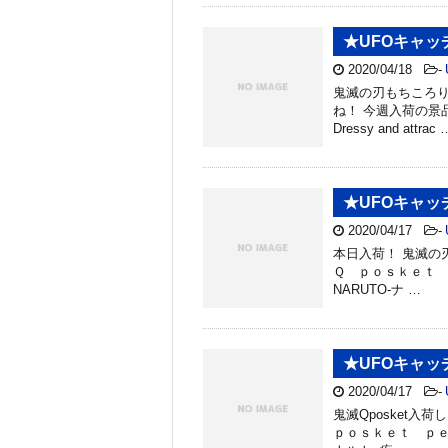
★UFOキャ
2020/04/18
-
鬼滅の刃もちころり
ね！ 今週入荷の景品↓
Dressy and attrac 
★UFOキャ
2020/04/17
-
本日入荷！ 鬼滅の刃
Ｑ ｐｏｓｋｅｔ ｐｅ
NARUTO-ナ …
★UFOキャ
2020/04/17
-
鬼滅Qposket
ｐｏｓｋｅｔ ｐｅｔｉｔ