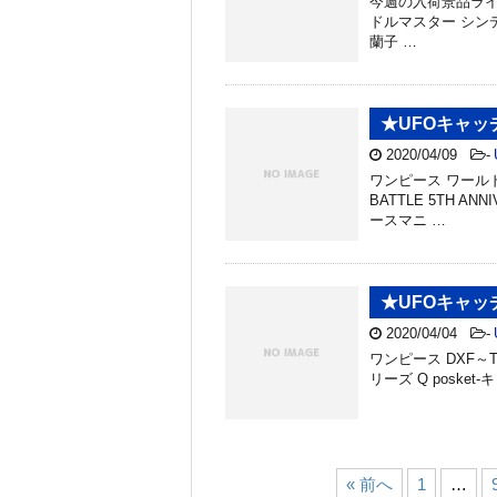
今週の入荷景品ライ
ドルマスター シンデレラガ
蘭子 …
★UFOキャ
2020/04/09
-
ワンピース ワールドコ
BATTLE 5TH 
ースマニ …
★UFOキャ
2020/04/04
-
ワンピース DXF～T
リーズ Q posket
« 前へ
1
…