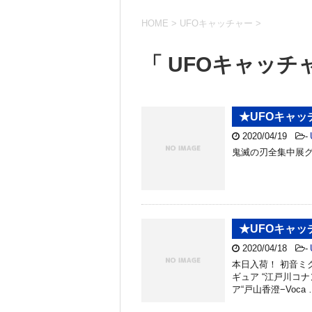
HOME
>
UFOキャッチャー
>
「 UFOキャッチャ
★UFOキャッ
2020/04/19
-
鬼滅の刃全集中展グ
★UFOキャ
2020/04/18
-
本日入荷！ 初音ミク
ギュア “江戸川コナ
ア“戸山香澄−Voca 