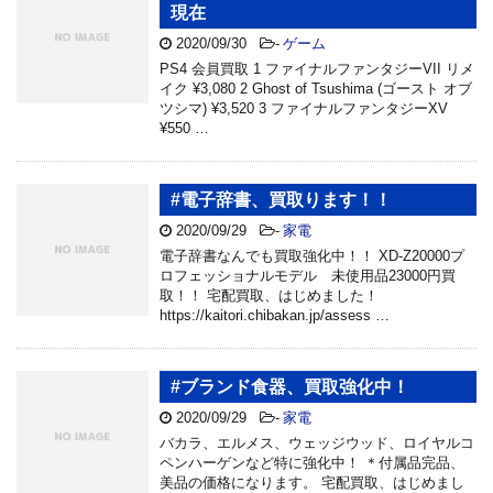
現在
2020/09/30
-
ゲーム
PS4 会員買取 1 ファイナルファンタジーVII リメ
イク ¥3,080 2 Ghost of Tsushima (ゴースト オブ
ツシマ) ¥3,520 3 ファイナルファンタジーXV
¥550 …
#電子辞書、買取ります！！
2020/09/29
-
家電
電子辞書なんでも買取強化中！！ XD-Z20000プ
ロフェッショナルモデル 未使用品23000円買
取！！ 宅配買取、はじめました！
https://kaitori.chibakan.jp/assess …
#ブランド食器、買取強化中！
2020/09/29
-
家電
バカラ、エルメス、ウェッジウッド、ロイヤルコ
ペンハーゲンなど特に強化中！ ＊付属品完品、
美品の価格になります。 宅配買取、はじめまし