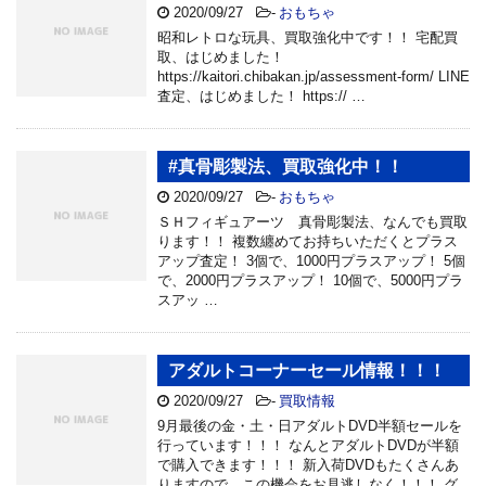
2020/09/27
-
おもちゃ
昭和レトロな玩具、買取強化中です！！ 宅配買
取、はじめました！
https://kaitori.chibakan.jp/assessment-form/ LINE
査定、はじめました！ https:// …
#真骨彫製法、買取強化中！！
2020/09/27
-
おもちゃ
ＳＨフィギュアーツ 真骨彫製法、なんでも買取
ります！！ 複数纏めてお持ちいただくとプラス
アップ査定！ 3個で、1000円プラスアップ！ 5個
で、2000円プラスアップ！ 10個で、5000円プラ
スアッ …
アダルトコーナーセール情報！！！
2020/09/27
-
買取情報
9月最後の金・土・日アダルトDVD半額セールを
行っています！！！ なんとアダルトDVDが半額
で購入できます！！！ 新入荷DVDもたくさんあ
りますので、この機会をお見逃しなく！！！ グ