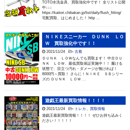
TOTO水洗金具、買取強化中です！ 全リスト公開
中↓↓↓
https://kaitori.chibakan.jp/list/daily/flush_fitting/
宅配買取、はじめました！ http …
ＮＩＫＥスニーカー ＤＵＮＫ ＬＯ
Ｗ 買取強化中です！！
2021/11/24
-
古着
ＤＵＮＫ ＬＯＷなんでも買取ます！ 中古ＤＵ
ＮＫ ＬＯＷ、最低買取保証実施中！！ 履ける
状態で、目立つ汚れ・ダメージが無ければ！
8000円～買取！ さらに！ＮＩＫＥ ＳＢシリー
ズの ＤＵＮＫ ＬＯＷ …
遊戯王最新買取情報！！！！
2021/11/24
-
トレカ
,
買取情報
遊戯王最新買取情報！！！！ ぜひお持ち込みく
ださい！！！！！