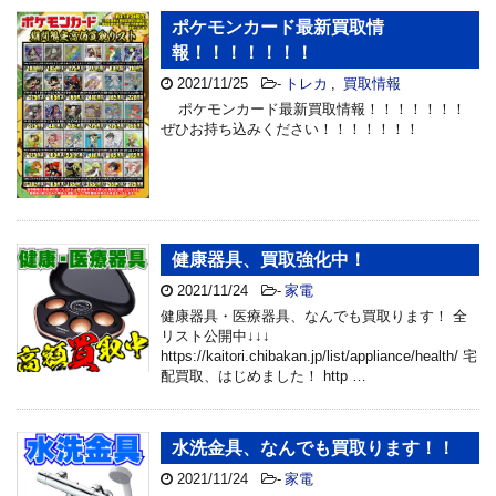
ポケモンカード最新買取情
報！！！！！！！
2021/11/25
-
トレカ
,
買取情報
ポケモンカード最新買取情報！！！！！！！
ぜひお持ち込みください！！！！！！！
健康器具、買取強化中！
2021/11/24
-
家電
健康器具・医療器具、なんでも買取ります！ 全
リスト公開中↓↓↓
https://kaitori.chibakan.jp/list/appliance/health/ 宅
配買取、はじめました！ http …
水洗金具、なんでも買取ります！！
2021/11/24
-
家電