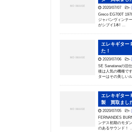
2020/07/07
-
Greco EG700T
ジャパンヴィンテー
がシブイ1本! …
エレキギター Pau
た！
2020/07/06
-
SE Sanatana
後は人気の機種です
ターはその美しいル
エレキギター FE
製 買取まし
2020/07/05
-
FERNANDES BU
ンデス初期のモダン
のあるサウンド！ 