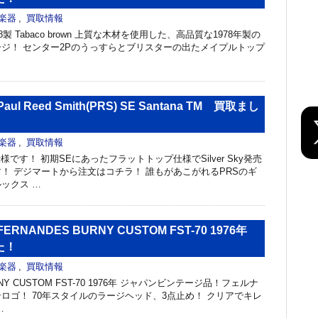
楽器
,
買取情報
 1978製 Tabaco brown 上質な木材を使用した、高品質な1978年製の
ジ！ センター2Pのうっすらとブリスターの出たメイプルトップ
l Reed Smith(PRS) SE Santana TM 買取まし
楽器
,
買取情報
の旧仕様です！ 初期SEにあったフラットトップ仕様でSilver Sky発売
！ デジマートから注文はコチラ！ 誰もがあこがれるPRSのギ
ックス …
RNANDES BURNY CUSTOM FST-70 1976年
た！
楽器
,
買取情報
RNY CUSTOM FST-70 1976年 ジャパンビンテージ品！フェルナ
ロゴ！ 70年スタイルのラージヘッド、3点止め！ クリアでキレ
…