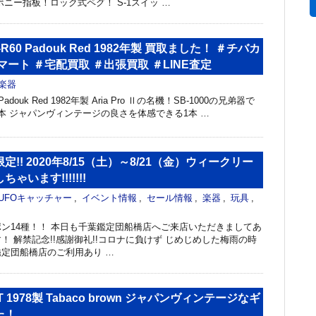
ボニー指板！ロック式ペグ！ S-1スイッ …
I SB-R60 Padouk Red 1982年製 買取ました！ ＃チバカ
マート ＃宅配買取 ＃出張買取 ＃LINE査定
楽器
R60 Padouk Red 1982年製 Aria Pro Ⅱの名機！SB-1000の兄弟器で
本 ジャパンヴィンテージの良さを体感できる1本 …
!! 2020年8/15（土）～8/21（金）ウィークリー
ゃいます!!!!!!!
UFOキャッチャー
,
イベント情報
,
セール情報
,
楽器
,
玩具
,
ン14種！！ 本日も千葉鑑定団船橋店へご来店いただきましてあ
！ 解禁記念!!感謝御礼!!コロナに負けず じめじめした梅雨の時
定団船橋店のご利用あり …
00T 1978製 Tabaco brown ジャパンヴィンテージなギ
た！