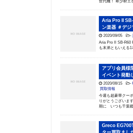
世代機！ 希少材エ
Aria Pro I
ン楽器 ＃デジ
2020/09/05
-
Aria Pro II SB-
も末弟ともいえる1
アプリ会員様限定
イベント発動しち
2020/08/15
-
買取情報
今週も超豪華クーポ
りがとうございます
期に いつも千葉鑑
Greco EG7
ター買取まし