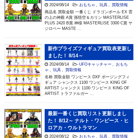
2024/08/14
-
おもちゃ
,
玩具
,
買取情報
商品名 買取金額 一番くじ ドラゴンボール EX 雲
の上の神殿 A賞 孫悟空＆カリン MASTERLISE
PLUS 2420 B賞 神様 MASTERLISE 3300 C賞 ヤ
ジロベー MASTE …
新作プライズフィギュア買取表更新し
ました！ 8/14～
2024/08/14
-
UFOキャッチャー
,
おもち
ゃ
,
玩具
,
買取情報
名称 買取金額 ワンピース DXF ポージングフィ
ギュア シャンクス 1100 ワンピース KING OF
ARTIST シャンクス 1100 ワンピース KING OF
ARTIST トラファルガー …
最新一番くじ買取リスト更新しまし
た！ 8/12～ ナルト・ワンピース・ヒ
ロアカ・ウルトラマン
2024/08/12
-
おもちゃ
,
玩具
,
買取情報