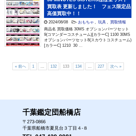
買取表 更新しました！ フェス限定品
高価買取中！！
2024/08/08
-
おもちゃ
,
玩具
,
買取情報
商品名 買取価格 30MS オプションパーツセット
9(コマンダーコスチューム)[カラーC] 1100 30MS
オプションパーツセット8(スカウトコスチューム)
[カラーC] 1210 30 …
« 前へ
1
…
132
133
134
…
227
次へ »
千葉鑑定団船橋店
〒273-0866
千葉県船橋市夏見台３丁目４-８