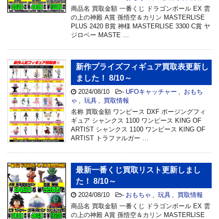
商品名 買取金額 一番くじ ドラゴンボール EX 雲
の上の神殿 A賞 孫悟空＆カリン MASTERLISE
PLUS 2420 B賞 神様 MASTERLISE 3300 C賞 ヤ
ジロベー MASTE …
新作プライズフィギュア買取表更新し
ました！ 8/10～
2024/08/10
-
UFOキャッチャー
,
おもち
ゃ
,
玩具
,
買取情報
名称 買取金額 ワンピース DXF ポージングフィ
ギュア シャンクス 1100 ワンピース KING OF
ARTIST シャンクス 1100 ワンピース KING OF
ARTIST トラファルガー …
最新一番くじ買取リスト更新しまし
た！ 8/10～
2024/08/10
-
おもちゃ
,
玩具
,
買取情報
商品名 買取金額 一番くじ ドラゴンボール EX 雲
の上の神殿 A賞 孫悟空＆カリン MASTERLISE