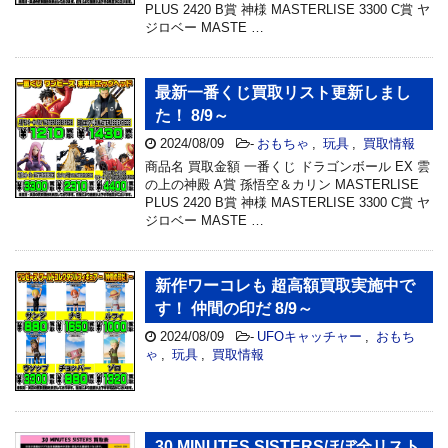
PLUS 2420 B賞 神様 MASTERLISE 3300 C賞 ヤ
ジロベー MASTE …
最新一番くじ買取リスト更新しまし
た！ 8/9～
2024/08/09
-
おもちゃ
,
玩具
,
買取情報
商品名 買取金額 一番くじ ドラゴンボール EX 雲
の上の神殿 A賞 孫悟空＆カリン MASTERLISE
PLUS 2420 B賞 神様 MASTERLISE 3300 C賞 ヤ
ジロベー MASTE …
新作ワーコレも 超高額買取実施中で
す！ 仲間の印だ 8/9～
2024/08/09
-
UFOキャッチャー
,
おもち
ゃ
,
玩具
,
買取情報
30 MINUTES SISTERSほぼ全リスト