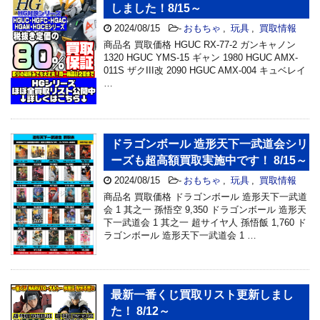
しました！8/15～
2024/08/15
-
おもちゃ
,
玩具
,
買取情報
商品名 買取価格 HGUC RX-77-2 ガンキャノン
1320 HGUC YMS-15 ギャン 1980 HGUC AMX-
011S ザクIII改 2090 HGUC AMX-004 キュベレイ
…
ドラゴンボール 造形天下一武道会シリ
ーズも超高額買取実施中です！ 8/15～
2024/08/15
-
おもちゃ
,
玩具
,
買取情報
商品名 買取価格 ドラゴンボール 造形天下一武道
会 1 其之一 孫悟空 9,350 ドラゴンボール 造形天
下一武道会 1 其之一 超サイヤ人 孫悟飯 1,760 ド
ラゴンボール 造形天下一武道会 1 …
最新一番くじ買取リスト更新しまし
た！ 8/12～