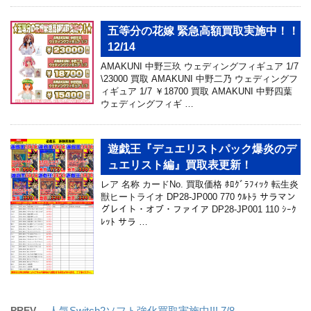
五等分の花嫁 緊急高額買取実施中！！
12/14
AMAKUNI 中野三玖 ウェディングフィギュア 1/7
\23000 買取 AMAKUNI 中野二乃 ウェディングフ
ィギュア 1/7 ￥18700 買取 AMAKUNI 中野四葉
ウェディングフィギ …
遊戯王『デュエリストパック爆炎のデ
ュエリスト編』買取表更新！
レア 名称 カードNo. 買取価格 ﾎﾛｸﾞﾗﾌｨｯｸ 転生炎
獣ヒートライオ DP28-JP000 770 ｳﾙﾄﾗ サラマン
グレイト・オブ・ファイア DP28-JP001 110 ｼｰｸ
ﾚｯﾄ サラ …
PREV
人気Switch2ソフト強化買取実施中!!! 7/8