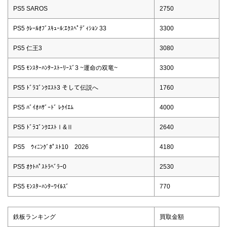
PS5 SAROS
2750
PS5 ｸﾚｰﾙｵﾌﾞｽｷｭｰﾙ:ｴｸｽﾍﾟﾃﾞｨｼｮﾝ 33
3300
PS5 仁王3
3080
PS5 ﾓﾝｽﾀｰﾊﾝﾀｰｽﾄｰﾘｰｽﾞ3 ~運命の双竜~
3300
PS5 ﾄﾞﾗｺﾞﾝｸｴｽﾄ3 そして伝説へ
1760
PS5 ﾊﾞｲｵﾊｻﾞｰﾄﾞ ﾚｸｲｴﾑ
4000
PS5 ﾄﾞﾗｺﾞﾝｸｴｽﾄⅠ&Ⅱ
2640
PS5 ｳｨﾆﾝｸﾞﾎﾟｽﾄ10 2026
4180
PS5 ｵｸﾄﾊﾟｽﾄﾗﾍﾞﾗｰ0
2530
PS5 ﾓﾝｽﾀｰﾊﾝﾀｰﾜｲﾙｽﾞ
770
鉄板ランキング
買取金額