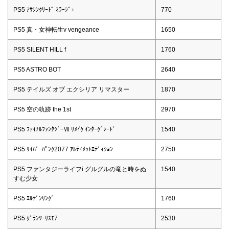
PS5 ｱｻｼﾝｸﾘｰﾄﾞ ﾐﾗｰｼﾞｭ
770
PS5 真・女神転生v vengeance
1650
PS5 SILENT HILL f
1760
PS5 ASTRO BOT
2640
PS5 テイルズ オブ エクシリア リマスター
1870
PS5 空の軌跡 the 1st
2970
PS5 ﾌｧｲﾅﾙﾌｧﾝﾀｼﾞｰⅦ ﾘﾒｲｸ ｲﾝﾀｰｸﾞﾚｰﾄﾞ
1540
PS5 ｻｲﾊﾞｰﾊﾟﾝｸ2077 ｱﾙﾃｨﾒｯﾄｴﾃﾞｨｼｮﾝ
2750
PS5 ファンタジーライフi グルグルの竜と時をぬ
1540
すむ少女
PS5 ｴﾙﾃﾞﾝﾘﾝｸﾞ
1760
PS5 ｸﾞﾗﾝﾂｰﾘｽﾓ7
2530