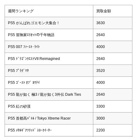
週間ランキング
買取金額
PS5 がんばれゴエモン大集合！
3630
PS5 冒険家ｴﾘｵｯﾄの千年物語
2640
PS5 007 ﾌｧｰｽﾄ･ﾗｲﾄ
4000
PS5 ﾄﾞﾗｺﾞﾝｸｴｽﾄVII Reimagined
2640
PS5 ﾌﾟﾗｸﾞﾏﾀ
3520
PS5 ｺﾞｰｽﾄ ｵﾌﾞ ﾖｳﾃｲ
4000
PS5 龍が如く 極3 / 龍が如く3外伝 Dark Ties
2640
PS5 紅の砂漠
3300
PS5 首都高ﾊﾞﾄﾙ / Tokyo Xtreme Racer
3000
PS5 ﾒﾀﾙｷﾞｱｿﾘｯﾄﾞ ｽﾈｰｸｲｰﾀｰ
2200