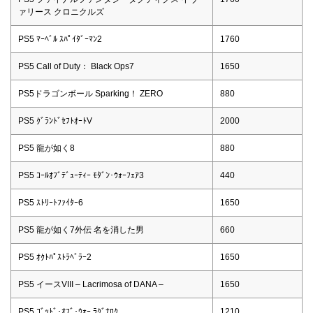
ァリース クロニクルズ
PS5 ﾏｰﾍﾞﾙ ｽﾊﾟｲﾀﾞｰﾏﾝ2
1760
PS5 Call of Duty： Black Ops7
1650
PS5ドラゴンボール Sparking！ ZERO
880
PS5 ｸﾞﾗﾝﾄﾞｾﾌﾄｵｰﾄV
2000
PS5 龍が如く8
880
PS5 ｺｰﾙｵﾌﾞﾃﾞｭｰﾃｨｰ ﾓﾀﾞﾝ･ｳｫｰﾌｪｱ3
440
PS5 ｽﾄﾘｰﾄﾌｧｲﾀｰ6
1650
PS5 龍が如く7外伝 名を消した男
660
PS5 ｵｸﾄﾊﾟｽﾄﾗﾍﾞﾗｰ2
1650
PS5 イースVIII – Lacrimosa of DANA –
1650
PS5 ｺﾞｯﾄﾞ･ｵﾌﾞ･ｳｫｰ ﾗｸﾞﾅﾛｸ
1210