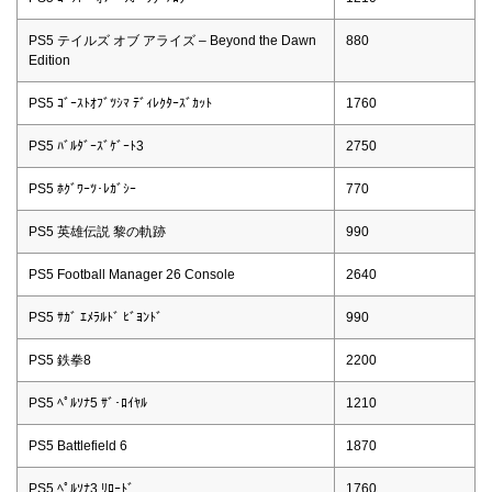
PS5 テイルズ オブ アライズ – Beyond the Dawn
880
Edition
PS5 ｺﾞｰｽﾄｵﾌﾞﾂｼﾏ ﾃﾞｨﾚｸﾀｰｽﾞｶｯﾄ
1760
PS5 ﾊﾞﾙﾀﾞｰｽﾞｹﾞｰﾄ3
2750
PS5 ﾎｸﾞﾜｰﾂ･ﾚｶﾞｼｰ
770
PS5 英雄伝説 黎の軌跡
990
PS5 Football Manager 26 Console
2640
PS5 ｻｶﾞ ｴﾒﾗﾙﾄﾞ ﾋﾞﾖﾝﾄﾞ
990
PS5 鉄拳8
2200
PS5 ﾍﾟﾙｿﾅ5 ｻﾞ･ﾛｲﾔﾙ
1210
PS5 Battlefield 6
1870
PS5 ﾍﾟﾙｿﾅ3 ﾘﾛｰﾄﾞ
1760