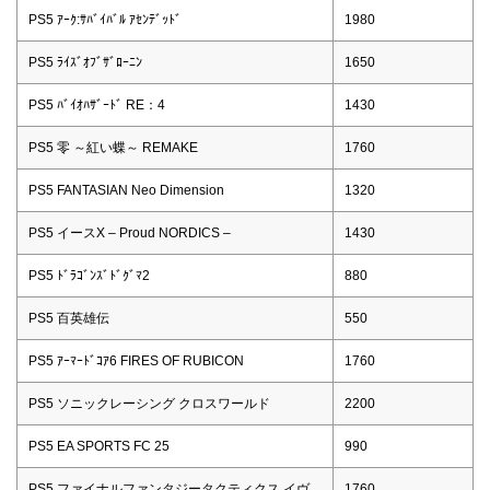
PS5 ｱｰｸ:ｻﾊﾞｲﾊﾞﾙ ｱｾﾝﾃﾞｯﾄﾞ
1980
PS5 ﾗｲｽﾞｵﾌﾞｻﾞﾛｰﾆﾝ
1650
PS5 ﾊﾞｲｵﾊｻﾞｰﾄﾞ RE：4
1430
PS5 零 ～紅い蝶～ REMAKE
1760
PS5 FANTASIAN Neo Dimension
1320
PS5 イースX – Proud NORDICS –
1430
PS5 ﾄﾞﾗｺﾞﾝｽﾞﾄﾞｸﾞﾏ2
880
PS5 百英雄伝
550
PS5 ｱｰﾏｰﾄﾞｺｱ6 FIRES OF RUBICON
1760
PS5 ソニックレーシング クロスワールド
2200
PS5 EA SPORTS FC 25
990
PS5 ファイナルファンタジータクティクス イヴ
1760