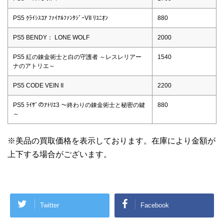
PS5 ｸﾗｲｼｽｺｱ ﾌｧｲﾅﾙﾌｧﾝﾀｼﾞｰVII ﾘﾕﾆｵﾝ
880
PS5 BENDY： LONE WOLF
2000
PS5 紅の錬金術士と白の守護者 ～レスレリアー
1540
ナのアトリエ～
PS5 CODE VEIN II
2200
PS5 ﾗｲｻﾞのｱﾄﾘｴ3 ～終わりの錬金術士と秘密の鍵
880
～
※美品の買取価格を表示しております。在庫により金額が
上下する場合がございます。
Twitter
Facebook