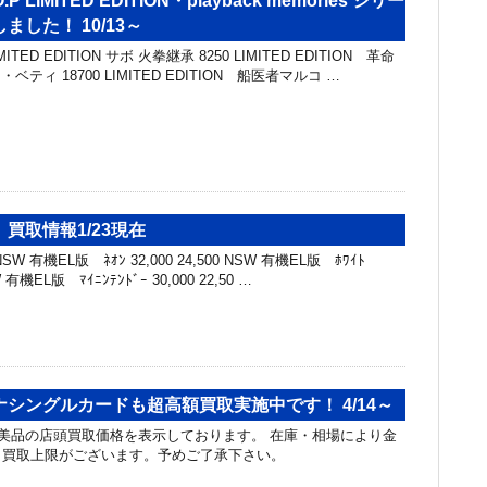
P LIMITED EDITION・playback memories シリー
した！ 10/13～
TED EDITION サボ 火拳継承 8250 LIMITED EDITION 革命
ベティ 18700 LIMITED EDITION 船医者マルコ …
買取情報1/23現在
W 有機EL版 ﾈｵﾝ 32,000 24,500 NSW 有機EL版 ﾎﾜｲﾄ
SW 有機EL版 ﾏｲﾆﾝﾃﾝﾄﾞｰ 30,000 22,50 …
シングルカードも超高額買取実施中です！ 4/14～
美品の店頭買取価格を表示しております。 在庫・相場により金
と買取上限がございます。予めご了承下さい。