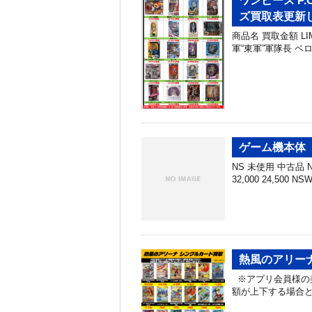
ワンピース P.O.
ズ買取表更新しま
商品名 買取金額 LIMI
軍“東軍”軍隊長 ベロ・
ゲーム機本体 
NS 未使用 中古品 NS
32,000 24,500 N
熱風のアリーナ
※アプリ会員様の
額が上下する場合