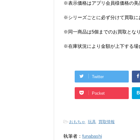
※表示価格はアプリ会員様価格の美
※シリーズごとに必ず分けて買取に
※同一商品は5個までのお買取とな
※在庫状況により金額が上下する場
Twitter
B
Pocket
-
おもちゃ
,
玩具
,
買取情報
執筆者：
funabashi