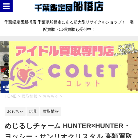
千葉鑑定団船橋店 千葉県船橋市にある超大型リサイクルショップ！ 宅
配買取・出張買取も受付中！
HOME
>
買取情報
>
おもちゃ
>
おもちゃ
玩具
買取情報
めじるしチャーム HUNTER×HUNTER・
ヨッシー・サンリオクリスタル 高額買取