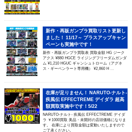
新作・再販ガンプラ買取リスト更新し
ました！ 11/17～ プラスアップキャン
ペーンも実施中です！
新作・再販ガンプラ買取表 買取金額 HG ジーク
アクス ¥880 HGCE ライジングフリーダムガンダ
ム ¥1,210 HGUC ギャンシュトローム（アグネ
ス・ギーベンラート専用機） ¥2,860 H …
在庫が足りません！ NARUTO-ナルト-
疾風伝 EFFECTREME デイダラ 超高
額買取実施中です！5/22
NARUTO-ナルト- 疾風伝 EFFECTREME デイダ
ラ ￥1000買取 美品・未開封の店頭価格になりま
す。 在庫により買取金額は変動いたしますので
ご了承ください。