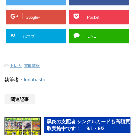
Google+
Pocket
B!
はてブ
LINE
-
トレカ
,
買取情報
執筆者：
funabashi
関連記事
黒炎の支配者 シングルカードも高額買
取実施中です！ 9/1・9/2