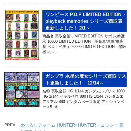
ワンピース P.O.P LIMITED EDITION・
playback memories シリーズ買取表
更新しました！ 2/1～
商品名 買取金額 LIMITED EDITION サボ 火拳継
承 10000 LIMITED EDITION 革命軍“東軍”軍隊
長 ベロ・ベティ 20000 LIMITED EDITION 船医
者マル …
ガンプラ 水星の魔女シリーズ買取リス
ト更新しました！ 12/14～
名称 買取金額 HG 1/144 ガンダムルブリス 1000
HG 1/144 ベギルベウ 880 HG 1/144 ガンダムエ
アリアル 880 ガンダムベース限定 アクションベ
ース5 水 …
PREV
めじるしチャーム HUNTER×HUNTER・ヨッシー 高