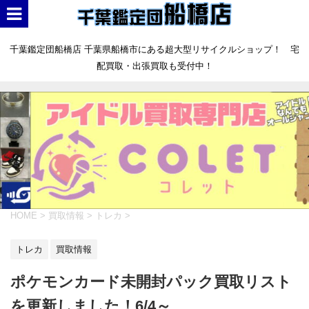
千葉鑑定団船橋店 千葉県船橋市にある超大型リサイクルショップ！ 宅
配買取・出張買取も受付中！
HOME
>
買取情報
>
トレカ
>
トレカ
買取情報
ポケモンカード未開封パック買取リスト
を更新しました！6/4～