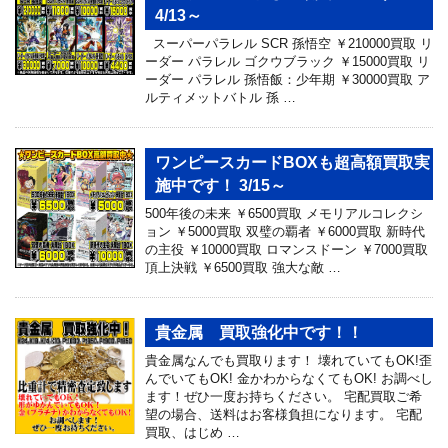
4/13～
スーパーパラレル SCR 孫悟空 ￥210000買取 リ
ーダー パラレル ゴクウブラック ￥15000買取 リ
ーダー パラレル 孫悟飯：少年期 ￥30000買取 ア
ルティメットバトル 孫 …
ワンピースカードBOXも超高額買取実
施中です！ 3/15～
500年後の未来 ￥6500買取 メモリアルコレクシ
ョン ￥5000買取 双璧の覇者 ￥6000買取 新時代
の主役 ￥10000買取 ロマンスドーン ￥7000買取
頂上決戦 ￥6500買取 強大な敵 …
貴金属 買取強化中です！！
貴金属なんでも買取ります！ 壊れていてもOK!歪
んでいてもOK! 金かわからなくてもOK! お調べし
ます！ぜひ一度お持ちください。 宅配買取ご希
望の場合、送料はお客様負担になります。 宅配
買取、はじめ …