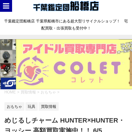
千葉鑑定団船橋店 千葉県船橋市にある超大型リサイクルショップ！ 宅
配買取・出張買取も受付中！
HOME
>
買取情報
>
おもちゃ
>
おもちゃ
玩具
買取情報
めじるしチャーム HUNTER×HUNTER・
ヨッシー 高額買取実施中！！ 6/5