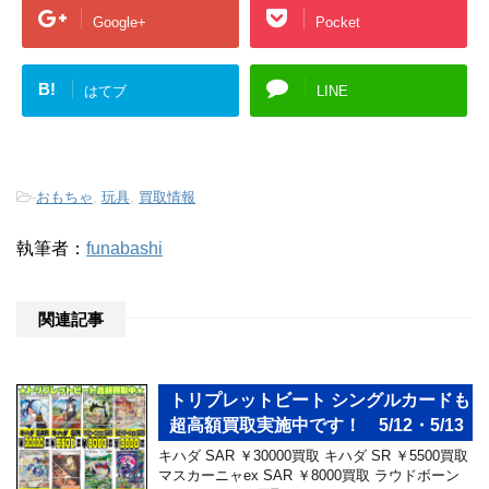
Google+
Pocket
B!
はてブ
LINE
-
おもちゃ
,
玩具
,
買取情報
執筆者：
funabashi
関連記事
トリプレットビート シングルカードも
超高額買取実施中です！ 5/12・5/13
キハダ SAR ￥30000買取 キハダ SR ￥5500買取
マスカーニャex SAR ￥8000買取 ラウドボーン