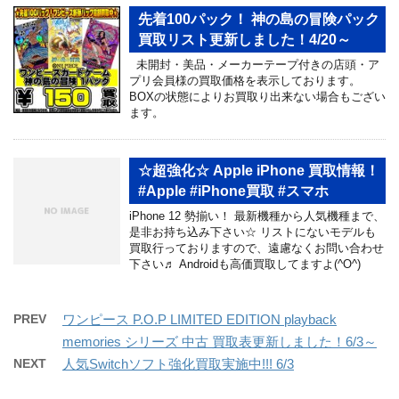
先着100パック！ 神の島の冒険パック
買取リスト更新しました！4/20～
未開封・美品・メーカーテープ付きの店頭・ア
プリ会員様の買取価格を表示しております。
BOXの状態によりお買取り出来ない場合もござい
ます。
☆超強化☆ Apple iPhone 買取情報！
#Apple #iPhone買取 #スマホ
iPhone 12 勢揃い！ 最新機種から人気機種まで、
是非お持ち込み下さい☆ リストにないモデルも
買取行っておりますので、遠慮なくお問い合わせ
下さい♬ Androidも高価買取してますよ(^O^)
PREV
ワンピース P.O.P LIMITED EDITION playback
memories シリーズ 中古 買取表更新しました！6/3～
NEXT
人気Switchソフト強化買取実施中!!! 6/3