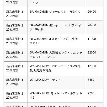
20％増額
コック
新品未開封は
SA-MAXIMUM シャーロット・カタクリ
26400
20％増額
新品未開封は
SA-MAXIMUM モンキー・D・ルフィ ギ
26400
20％増額
ア4 弾む男
新品未開封は
NEO-MAXIMUM スカイピア唯一神 神・
11000
20％増額
エネル
新品未開封は
SA-MAXIMUM 大海賊 ビッグ・マム シャ
22000
20％増額
ーロット・リンリン
新品未開封は
WA-MAXIMUM ロロノア・ゾロ Ver.鬼
12100
20％増額
気 九刀流 阿修羅
新品未開封は
WA-MAXIMUM ヤマト
7480
20％増額
新品未開封は
WA-MAXIMUM モンキー・D・ルフィ ギ
7700
20％増額
ア5