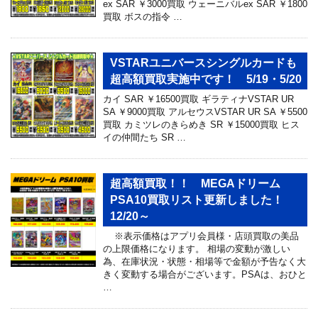
ex SAR ￥3000買取 ウェーニバルex SAR ￥1800
買取 ボスの指令 …
VSTARユニバースシングルカードも
超高額買取実施中です！ 5/19・5/20
カイ SAR ￥16500買取 ギラティナVSTAR UR
SA ￥9000買取 アルセウスVSTAR UR SA ￥5500
買取 カミツレのきらめき SR ￥15000買取 ヒス
イの仲間たち SR …
超高額買取！！ MEGAドリーム
PSA10買取リスト更新しました！
12/20～
※表示価格はアプリ会員様・店頭買取の美品
の上限価格になります。 相場の変動が激しい
為、在庫状況・状態・相場等で金額が予告なく大
きく変動する場合がございます。PSAは、おひと
…