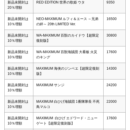
新品未開封は
RED EDITION 世界の歌姫 ウタ
9350
20％増額
新品未開封は
NEO-MAXIMUM ルフィ＆エース ～兄弟
16500
10％増額
の絆～ 20th LIMITED Ver.
新品未開封は
WA-MAXIMUM 百獣のカイドウ【超限定
30800
10％増額
復刻版】
新品未開封は
WA-MAXIMUM 百獣海賊団 大看板 火災
17600
10％増額
のキング
新品未開封は
MAXIMUM 海侠のジンベエ【超限定復刻
14300
10％増額
版】
新品未開封は
MAXIMUM サンジ
24200
10％増額
新品未開封は
MAXIMUM 白ひげ海賊団 1番隊隊長 不死
22000
10％増額
鳥マルコ
新品未開封は
MAXIMUM 白ひげ エドワード・ニュー
17600
10％増額
ゲート【超限定復刻版】