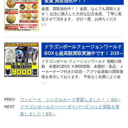
金貨 買取強化中！！
金貨、買取強化中！！ 金貨、なんでも買取りま
す！ 記念に購入した大切な記念金貨、 丁寧に査
定させて頂きます。 ぜひ一度、お持ちくださ
い。
ドラゴンボールフュージョンワールド
BOXも超高額買取実施中です！ 2/19～
ドラゴンボール フュージョンワールド 覚醒の鼓
動 未開封1BOX ￥9000買取 未開封・美品・メ
ーカーテープ付きの店頭・アプリ会員様の買取価
格を表示しております。 予告なく在庫により金
…
PREV
ワンピース シングルカード更新しました！！ 6/3～
NEXT
ドラゴンボールスーパーダイバーズ パック買取を更
新しました！6/3～