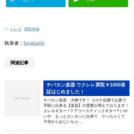
-
トレカ
,
買取情報
執筆者：
funabashi
関連記事
チバカン楽器 ウクレレ買取￥1000保
証はじめました！
チバカン楽器 大崎です！ コロナ自粛でお家で
手軽に出来る【楽器】の需要が増えております！
エレキギター！? アコースティックギター? いや
いや もっとカンタンに出来て 小っちゃくて
子供からおじいちゃ …