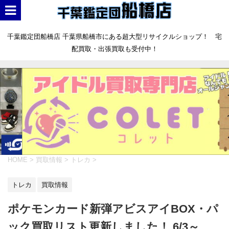
千葉鑑定団船橋店 千葉県船橋市にある超大型リサイクルショップ！ 宅
配買取・出張買取も受付中！
HOME
>
買取情報
>
トレカ
>
トレカ
買取情報
ポケモンカード新弾アビスアイBOX・パ
ック買取リスト更新しました！ 6/3～