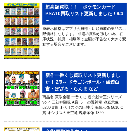
超高額買取！！ ポケモンカード
PSA10買取リスト更新しました！9/4
～
※表示価格はアプリ会員様・店頭買取の美品の上
限価格になります。 相場の変動が激しい為、在
庫状況・状態・相場等で金額が予告なく大きく変
動する場合がございます。
新作一番くじ買取リスト更新しまし
た！ 2/9～ ドラゴンボール・幽遊白
書・ぼざろ・らんま など
商品名 買取金額 一番くじ 遊☆戯☆王シリーズ
vol.4 三幻神顕現 A賞 ラーの翼神竜 魂豪示像
5280 B賞 オベリスクの巨神兵 魂豪示像 5610 C
賞 オシリスの天空竜 魂豪示像 1320 …