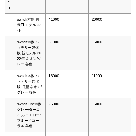
c
h
switch本体 有
41000
20000
機ELモデル ﾎﾜ
ｲﾄ
switch本体 バ
31000
15000
ッテリー強化
版 新モデル 20
22年 ネオン/グ
レー 各色
switch本体 バ
16000
11000
ッテリー強化
版 旧型 ネオン/
グレー 各色
switch Lite本体
25000
15000
グレー/ターコ
イズ/イエロー/
ブルー／コー
ラル 各色