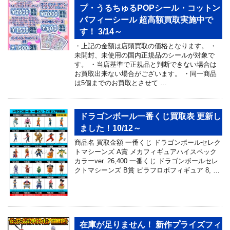
プ・うるちゅるPOPシール・コットン
パフィーシール 超高額買取実施中で
す！ 3/14～
・上記の金額は店頭買取の価格となります。 ・
未開封、未使用の国内正規品のシールが対象で
す。 ・当店基準で正規品と判断できない場合は
お買取出来ない場合がございます。 ・同一商品
は5個までのお買取とさせて …
ドラゴンボール一番くじ買取表 更新し
ました！10/12～
商品名 買取金額 一番くじ ドラゴンボールセレク
トマシーンズ A賞 メカフィギュアハイスペック
カラーver. 26,400 一番くじ ドラゴンボールセレ
クトマシーンズ B賞 ピラフロボフィギュア 8, …
在庫が足りません！ 新作プライズフィ