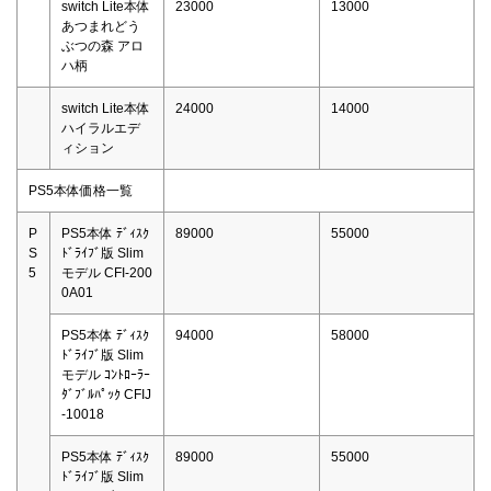
switch Lite本体
23000
13000
あつまれどう
ぶつの森 アロ
ハ柄
switch Lite本体
24000
14000
ハイラルエデ
ィション
PS5本体価格一覧
P
PS5本体 ﾃﾞｨｽｸ
89000
55000
S
ﾄﾞﾗｲﾌﾞ版 Slim
5
モデル CFI-200
0A01
PS5本体 ﾃﾞｨｽｸ
94000
58000
ﾄﾞﾗｲﾌﾞ版 Slim
モデル ｺﾝﾄﾛｰﾗｰ
ﾀﾞﾌﾞﾙﾊﾟｯｸ CFIJ
-10018
PS5本体 ﾃﾞｨｽｸ
89000
55000
ﾄﾞﾗｲﾌﾞ版 Slim