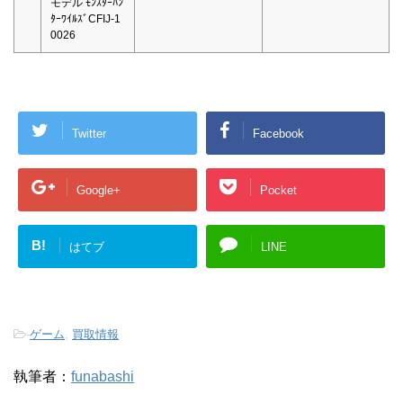
モデル ﾓﾝｽﾀｰﾊﾝ
ﾀｰﾜｲﾙｽﾞCFIJ-1
0026
Twitter
Facebook
Google+
Pocket
B!
はてブ
LINE
-
ゲーム
,
買取情報
執筆者：
funabashi