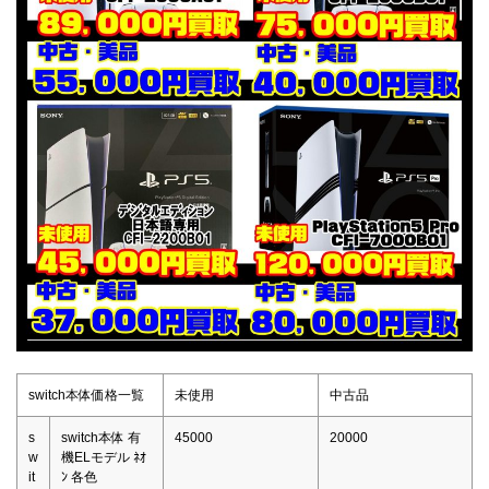
switch本体価格一覧
未使用
中古品
s
switch本体 有
45000
20000
w
機ELモデル ﾈｵ
it
ﾝ 各色