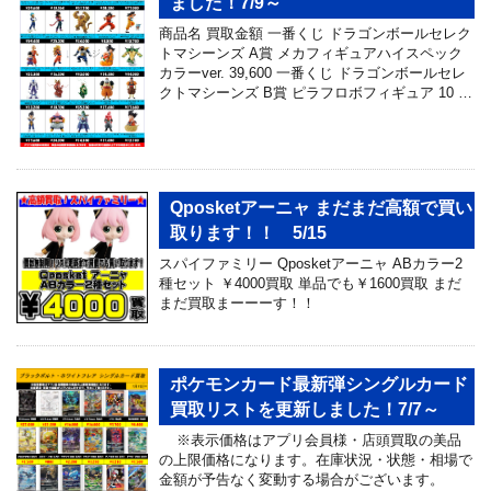
ました！7/9～
商品名 買取金額 一番くじ ドラゴンボールセレク
トマシーンズ A賞 メカフィギュアハイスペック
カラーver. 39,600 一番くじ ドラゴンボールセレ
クトマシーンズ B賞 ピラフロボフィギュア 10 …
Qposketアーニャ まだまだ高額で買い
取ります！！ 5/15
スパイファミリー Qposketアーニャ ABカラー2
種セット ￥4000買取 単品でも￥1600買取 まだ
まだ買取まーーーす！！
ポケモンカード最新弾シングルカード
買取リストを更新しました！7/7～
※表示価格はアプリ会員様・店頭買取の美品
の上限価格になります。在庫状況・状態・相場で
金額が予告なく変動する場合がございます。