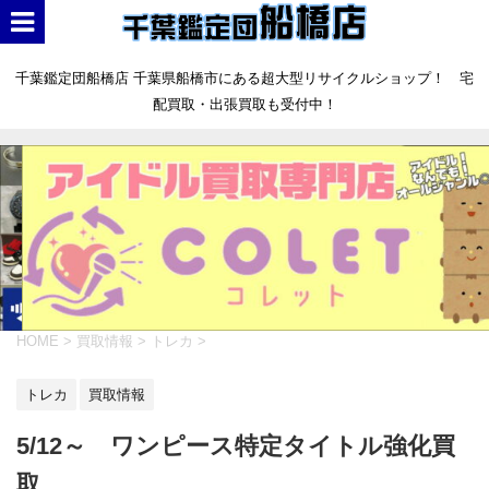
千葉鑑定団船橋店 千葉県船橋市にある超大型リサイクルショップ！ 宅
配買取・出張買取も受付中！
HOME
>
買取情報
>
トレカ
>
トレカ
買取情報
5/12～ ワンピース特定タイトル強化買
取