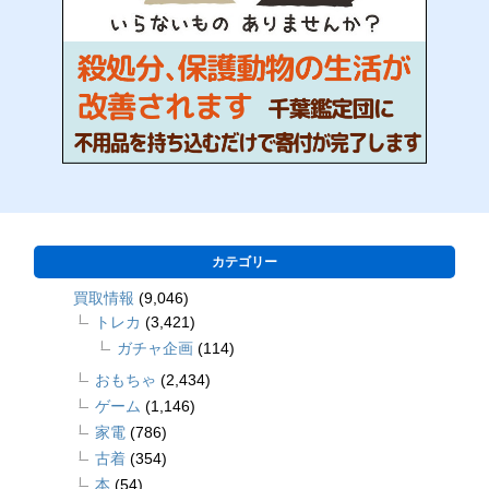
カテゴリー
買取情報
(9,046)
トレカ
(3,421)
ガチャ企画
(114)
おもちゃ
(2,434)
ゲーム
(1,146)
家電
(786)
古着
(354)
本
(54)