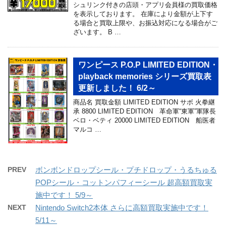
シュリンク付きの店頭・アプリ会員様の買取価格
を表示しております。 在庫により金額が上下す
る場合と買取上限や、お振込対応になる場合がご
ざいます。 B …
ワンピース P.O.P LIMITED EDITION・
playback memories シリーズ買取表
更新しました！ 6/2～
商品名 買取金額 LIMITED EDITION サボ 火拳継
承 8800 LIMITED EDITION 革命軍“東軍”軍隊長
ベロ・ベティ 20000 LIMITED EDITION 船医者
マルコ …
PREV
ボンボンドロップシール・プチドロップ・うるちゅる
POPシール・コットンパフィーシール 超高額買取実
施中です！ 5/9～
NEXT
Nintendo Switch2本体 さらに高額買取実施中です！
5/11～