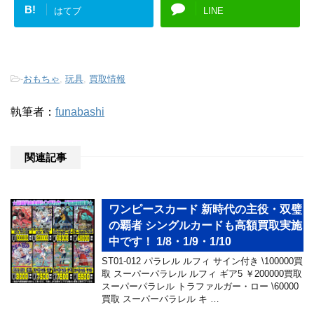
B!
はてブ
LINE
-
おもちゃ
,
玩具
,
買取情報
執筆者：
funabashi
関連記事
ワンピースカード 新時代の主役・双璧
の覇者 シングルカードも高額買取実施
中です！ 1/8・1/9・1/10
ST01-012 パラレル ルフィ サイン付き \100000買
取 スーパーパラレル ルフィ ギア5 ￥200000買取
スーパーパラレル トラファルガー・ロー \60000
買取 スーパーパラレル キ …