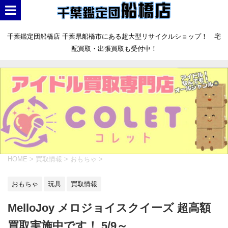
千葉鑑定団船橋店 千葉県船橋市にある超大型リサイクルショップ！ 宅
配買取・出張買取も受付中！
HOME
>
買取情報
>
おもちゃ
>
おもちゃ
玩具
買取情報
MelloJoy メロジョイスクイーズ 超高額
買取実施中です！ 5/9～