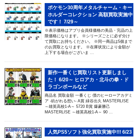
ポケモン30周年メタルチャーム・キー
ホルダーコレクション 高額買取実施中
です！ 7/29～
※表示価格はアプリ会員様価格の美品・完品の上
限価格になります。 ※シリーズごとに必ず分け
て買取にお持ちください。 ※同一商品は5個まで
のお買取となります。 ※在庫状況により金額が
上下する場合がございま …
新作一番くじ買取リスト更新しまし
た！ 6/20～ ヒロアカ・北斗の拳・ド
ラゴンボールなど
商品名 買取金額 一番くじ 僕のヒーローアカデミ
ア -紡がれる想い- A賞 緑谷出久 MASTERLISE
～雄英高校1-A～ 5720 B賞 爆豪勝己
MASTERLISE ～雄英高校1-A～ 90 …
人気PS5ソフト強化買取実施中!!! 6/23