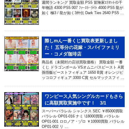
週間ランキング 買取金額 PS5 冒険家ｴﾘｵｯﾄの千
年物語 4300 PS5 007 ﾌｧｰｽﾄ･ﾗｲﾄ 4000 PS5 龍が
如く 極3 / 龍が如く3外伝 Dark Ties 2640 PS5 …
際しmん一番くじ買取表更新しまし
た！ 五等分の花嫁・スパイファミリ
ー・コメダ珈琲店
商品名（未開封の店頭買取価格） 買取金額 一番
くじ ドラゴンボール VSオムニバスビースト A賞
孫悟飯ビーストフィギュア 1650 B賞 オレンジピ
ッコロフィギュア 3300 C賞 セルマックスフィ …
ワンピース人気シングルカードもさら
に高額買取実施中です！ 3/1
スーパーパラレル シャンクス SEC ￥85000買取
パラレル OP01-016 ナミ \18000買取 パラレル
OP01-001 ロロノア・ゾロ ￥10000買取 パラレル
OP01-002 リ …