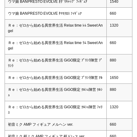
ウマ娘 BANPRESTO EVOLVE ｵｸﾞﾘｷｬｯﾌﾟ ﾌｨｷﾞｭｱ
1540
ウマ娘 BANPRESTO EVOLVE ﾀﾏﾓｸﾛｽ ﾌｨｷﾞｭｱ
660
Ｒｅ：ゼロから始める異世界生活 Relax time ﾚﾑ Sweet An
1320
gel
Ｒｅ：ゼロから始める異世界生活 Relax time ﾗﾑ Sweet An
660
gel
Ｒｅ：ゼロから始める異世界生活 GiGO限定 ﾌﾟﾘｼﾗ陣営 ﾌﾟ
880
ﾘｼﾗ
Ｒｅ：ゼロから始める異世界生活 GiGO限定 ﾌﾟﾘｼﾗ陣営 ｱﾙ
1650
Ｒｅ：ゼロから始める異世界生活 GiGO限定 ｸﾙｼｭ陣営 ｸﾙｼ
880
ｭ
Ｒｅ：ゼロから始める異世界生活 GiGO限定 ｸﾙｼｭ陣営 ﾌｪﾘ
1320
ｽ
初音ミク AMP フィギュア メルヘン ver.
660
初音ミク 桜ミク AMP フィギュア 桜ドレス ver.
660