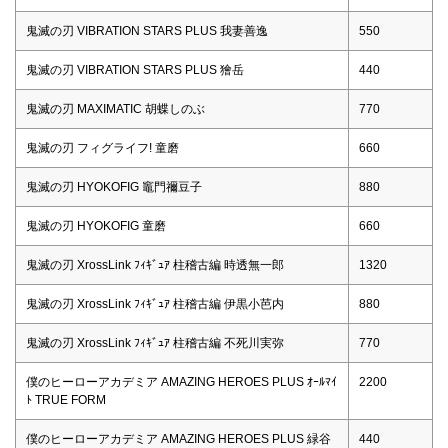
鬼滅の刃 VIBRATION STARS PLUS 我妻善逸
550
鬼滅の刃 VIBRATION STARS PLUS 獪岳
440
鬼滅の刃 MAXIMATIC 胡蝶しのぶ
770
鬼滅の刃 フィグライフ! 童磨
660
鬼滅の刃 HYOKOFIG 竈門禰豆子
880
鬼滅の刃 HYOKOFIG 童磨
660
鬼滅の刃 XrossLink ﾌｨｷﾞｭｱ 柱稽古編 時透無一郎
1320
鬼滅の刃 XrossLink ﾌｨｷﾞｭｱ 柱稽古編 伊黒小芭内
880
鬼滅の刃 XrossLink ﾌｨｷﾞｭｱ 柱稽古編 不死川実弥
770
僕のヒーローアカデミア AMAZING HEROES PLUS ｵｰﾙﾏｲ
2200
ﾄ TRUE FORM
僕のヒーローアカデミア AMAZING HEROES PLUS 緑谷
440