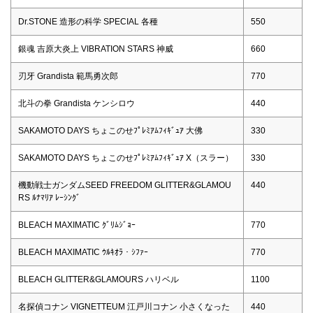
Dr.STONE 造形の科学 SPECIAL 各種
550
銀魂 吉原大炎上 VIBRATION STARS 神威
660
刃牙 Grandista 範馬勇次郎
770
北斗の拳 Grandista ケンシロウ
440
SAKAMOTO DAYS ちょこのせﾌﾟﾚﾐｱﾑﾌｨｷﾞｭｱ 大佛
330
SAKAMOTO DAYS ちょこのせﾌﾟﾚﾐｱﾑﾌｨｷﾞｭｱ X（スラー）
330
機動戦士ガンダムSEED FREEDOM GLITTER&GLAMOU
440
RS ﾙﾅﾏﾘｱ ﾚｰｼﾝｸﾞ
BLEACH MAXIMATIC ｸﾞﾘﾑｼﾞｮｰ
770
BLEACH MAXIMATIC ｳﾙｷｵﾗ・ｼﾌｧｰ
770
BLEACH GLITTER&GLAMOURS ハリベル
1100
名探偵コナン VIGNETTEUM 江戸川コナン 小さくなった
440