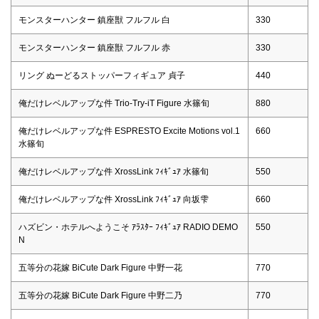
モンスターハンター 鎮座獣 フルフル 白
330
モンスターハンター 鎮座獣 フルフル 赤
330
リング ぬーどるストッパーフィギュア 貞子
440
俺だけレベルアップな件 Trio-Try-iT Figure 水篠旬
880
俺だけレベルアップな件 ESPRESTO Excite Motions vol.1
660
水篠旬
俺だけレベルアップな件 XrossLink ﾌｨｷﾞｭｱ 水篠旬
550
俺だけレベルアップな件 XrossLink ﾌｨｷﾞｭｱ 向坂雫
660
ハズビン・ホテルへようこそ ｱﾗｽﾀｰ ﾌｨｷﾞｭｱ RADIO DEMO
550
N
五等分の花嫁 BiCute Dark Figure 中野一花
770
五等分の花嫁 BiCute Dark Figure 中野二乃
770