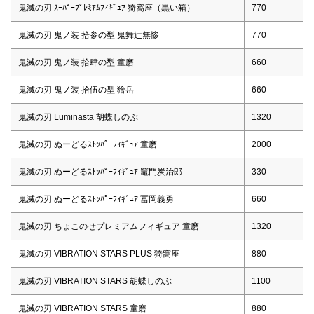
鬼滅の刃 ｽｰﾊﾟｰﾌﾟﾚﾐｱﾑﾌｨｷﾞｭｱ 猗窩座（黒い箱）
770
鬼滅の刃 鬼ノ装 拾参の型 鬼舞辻無惨
770
鬼滅の刃 鬼ノ装 拾肆の型 童磨
660
鬼滅の刃 鬼ノ装 拾伍の型 獪岳
660
鬼滅の刃 Luminasta 胡蝶しのぶ
1320
鬼滅の刃 ぬーどるｽﾄｯﾊﾟｰﾌｨｷﾞｭｱ 童磨
2000
鬼滅の刃 ぬーどるｽﾄｯﾊﾟｰﾌｨｷﾞｭｱ 竈門炭治郎
330
鬼滅の刃 ぬーどるｽﾄｯﾊﾟｰﾌｨｷﾞｭｱ 冨岡義勇
660
鬼滅の刃 ちょこのせプレミアムフィギュア 童磨
1320
鬼滅の刃 VIBRATION STARS PLUS 猗窩座
880
鬼滅の刃 VIBRATION STARS 胡蝶しのぶ
1100
鬼滅の刃 VIBRATION STARS 童磨
880