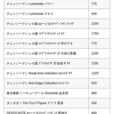
チェンソーマン Luminasta パワー
770
チェンソーマン Luminasta マキマ
440
チェンソーマン レゼ篇 ぬーどるｽﾄｯﾊﾟｰﾌｨｷﾞｭｱ ﾚｾﾞ
2200
チェンソーマン レゼ篇 ﾊｲﾌﾟﾚﾐｱﾑﾌｨｷﾞｭｱ ﾚｾﾞ
1760
チェンソーマン レゼ篇 ﾊｲﾌﾟﾚﾐｱﾑﾌｨｷﾞｭｱ 早川アキ
770
チェンソーマン レゼ篇 ﾊｲﾌﾟﾚﾐｱﾑﾌｨｷﾞｭｱ 天使の悪魔
1100
チェンソーマン レゼ篇 ﾌﾟﾚﾐｱﾑｿﾌﾋﾞ貯金箱 ﾎﾟﾁﾀ
1100
チェンソーマン Break time collection vol.4 ﾎﾟﾁﾀ
1320
チェンソーマン Noir Edge Collection ﾁｪﾝｿｰﾏﾝ
550
東京喰種 トーキョーグール Grandista 金木研
880
ダンダダン Trio-Try-iT Figure アイラ 変身
330
DEATH NOTE ぬーどるｽﾄｯﾊﾟｰﾌｨｷﾞｭｱ 夜神月
660