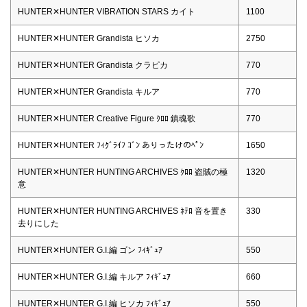
HUNTER✕HUNTER VIBRATION STARS カイト
1100
HUNTER✕HUNTER Grandista ヒソカ
2750
HUNTER✕HUNTER Grandista クラピカ
770
HUNTER✕HUNTER Grandista キルア
770
HUNTER✕HUNTER Creative Figure ｸﾛﾛ 鎮魂歌
770
HUNTER✕HUNTER ﾌｨｸﾞﾗｲﾌ ｺﾞﾝ ありったけのﾍﾟﾝ
1650
HUNTER✕HUNTER HUNTING ARCHIVES ｸﾛﾛ 盗賊の極
1320
意
HUNTER✕HUNTER HUNTING ARCHIVES ﾈﾃﾛ 音を置き
330
去りにした
HUNTER✕HUNTER G.I.編 ゴン ﾌｨｷﾞｭｱ
550
HUNTER✕HUNTER G.I.編 キルア ﾌｨｷﾞｭｱ
660
HUNTER✕HUNTER G.I.編 ヒソカ ﾌｨｷﾞｭｱ
550