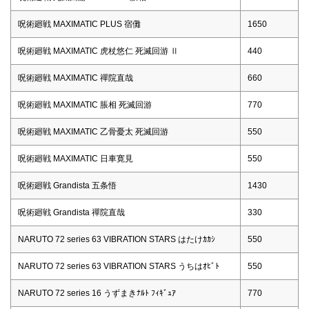
呪術廻戦 MAXIMATIC PLUS 宿儺
1650
呪術廻戦 MAXIMATIC 虎杖悠仁 死滅回游 Ⅱ
440
呪術廻戦 MAXIMATIC 禪院直哉
660
呪術廻戦 MAXIMATIC 脹相 死滅回游
770
呪術廻戦 MAXIMATIC 乙骨憂太 死滅回游
550
呪術廻戦 MAXIMATIC 日車寛見
550
呪術廻戦 Grandista 五条悟
1430
呪術廻戦 Grandista 禪院直哉
330
NARUTO 72 series 63 VIBRATION STARS はたけｶｶｼ
550
NARUTO 72 series 63 VIBRATION STARS うちはｵﾋﾞﾄ
550
NARUTO 72 series 16 うずまきﾅﾙﾄ ﾌｨｷﾞｭｱ
770