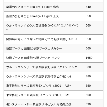
薬屋のひとりごと Trio-Try-iT Figure 猫猫
440
薬屋のひとりごと Trio-Try-iT Figure 壬氏
550
ウルトラマンメビウス 英雄勇像 ｳﾙﾄﾗﾏﾝﾒﾋﾞｳｽ ﾒﾋﾞｳｽﾊﾞｰﾆﾝ
660
ｸﾞ
賭博黙示録カイジ 摩天の地獄 どこでも鉄骨渡り ﾌｨｷﾞｭｱ
550
快獣ブースカ 鎮座獣 快獣ブースカ Aカラー
660
快獣ブースカ 鎮座獣 快獣ブースカ ピンク
1650
ウルトラマンシリーズ 鎮座獣 友好珍獣ピグモン ピンク
330
ウルトラマンシリーズ 鎮座獣 友好珍獣ピグモン 緑
880
東宝怪獣シリーズ 鎮座獣EX ゴジラ（2001） Aｶﾗｰ
550
東宝怪獣シリーズ 鎮座獣EX ゴジラ（2001） Bｶﾗｰ
550
モンスターハンター 鎮座獣 ナルガクルガ 漆黒の影
330