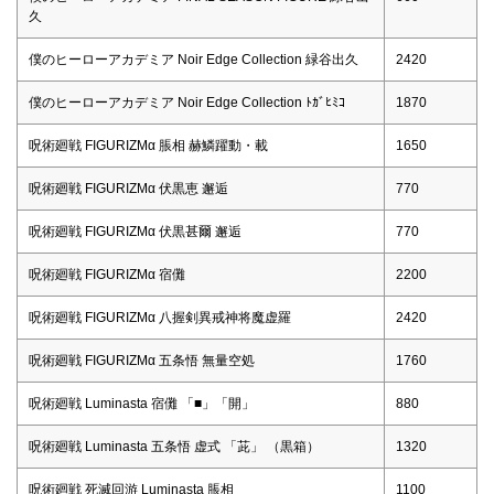
久
僕のヒーローアカデミア Noir Edge Collection 緑谷出久
2420
僕のヒーローアカデミア Noir Edge Collection ﾄｶﾞﾋﾐｺ
1870
呪術廻戦 FIGURIZMα 脹相 赫鱗躍動・載
1650
呪術廻戦 FIGURIZMα 伏黒恵 邂逅
770
呪術廻戦 FIGURIZMα 伏黒甚爾 邂逅
770
呪術廻戦 FIGURIZMα 宿儺
2200
呪術廻戦 FIGURIZMα 八握剣異戒神将魔虚羅
2420
呪術廻戦 FIGURIZMα 五条悟 無量空処
1760
呪術廻戦 Luminasta 宿儺 「■」「開」
880
呪術廻戦 Luminasta 五条悟 虚式 「茈」 （黒箱）
1320
呪術廻戦 死滅回游 Luminasta 脹相
1100