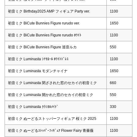
初音ミク Birthday2025 AMP フィギュア Party ver.
1100
初音ミク BiCute Bunnies Figure rurudo ver.
1650
初音ミク BiCute Bunnies Figure rurudo ﾎﾜｲﾄ
1100
初音ミク BiCute Bunnies Figure 巡音ルカ
550
初音ミク Luminasta ｼﾅﾓﾛｰﾙ ﾎﾜｲﾄﾄﾞﾚｽ
1100
初音ミク Luminasta モダンチャイナ
1650
初音ミク Luminasta 閉ざされた窓のセカイの初音ミク
660
初音ミク Luminasta 開かれた窓のセカイの初音ミク
550
初音ミク Luminasta ｸﾗｼｶﾙﾒｲﾄﾞ
330
初音ミク ぬーどるストッパーフィギュア 桜ミク 2025
1100
初音ミク ぬーどるｽﾄｯﾊﾟｰﾌｨｷﾞｭｱ Flower Fairy 青薔薇
1100