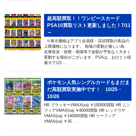
超高額買取！！ワンピースカード
PSA10買取リスト更新しました！7/11
～
※表示価格はアプリ会員様・店頭買取の美品の
上限価格になります。 相場の変動が激しい為、
在庫状況・状態・相場等で金額が予告なく大きく
変動する場合がございます。PSAは、おひとり様
最大で1日 …
ポケモン人気シングルカードもまだま
だ高額買取実施中です！ 10/25・
10/26
HR ブラッキーVMAX(sa) ￥150000買取 HR ニン
フィアVMAX(sa) ￥80000買取 HR レックウザ
VMAX(sa) ￥140000買取 HR リーフィア
VMAX(sa) ￥35 …