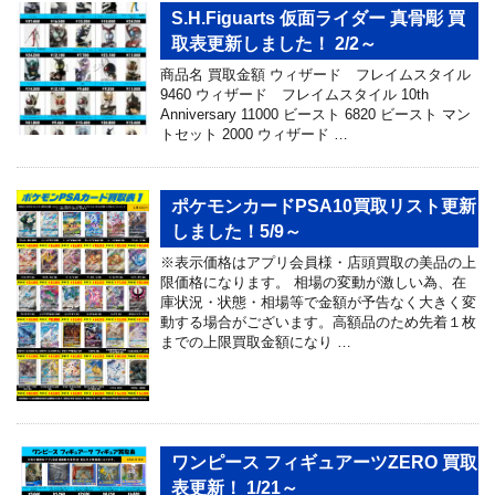
S.H.Figuarts 仮面ライダー 真骨彫 買
取表更新しました！ 2/2～
商品名 買取金額 ウィザード フレイムスタイル
9460 ウィザード フレイムスタイル 10th
Anniversary 11000 ビースト 6820 ビースト マン
トセット 2000 ウィザード …
ポケモンカードPSA10買取リスト更新
しました！5/9～
※表示価格はアプリ会員様・店頭買取の美品の上
限価格になります。 相場の変動が激しい為、在
庫状況・状態・相場等で金額が予告なく大きく変
動する場合がございます。高額品のため先着１枚
までの上限買取金額になり …
ワンピース フィギュアーツZERO 買取
表更新！ 1/21～