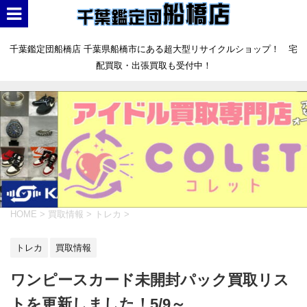
千葉鑑定団船橋店 千葉県船橋市にある超大型リサイクルショップ！ 宅
配買取・出張買取も受付中！
HOME
>
買取情報
>
トレカ
>
トレカ
買取情報
ワンピースカード未開封パック買取リス
トを更新しました！5/9～