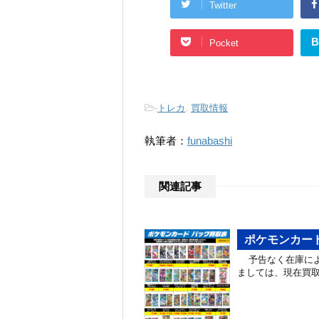
Twitter
B
Pocket
-
トレカ
,
買取情報
執筆者：
funabashi
関連記事
ポケモンカード
予告なく在庫によ
ましては、現在買