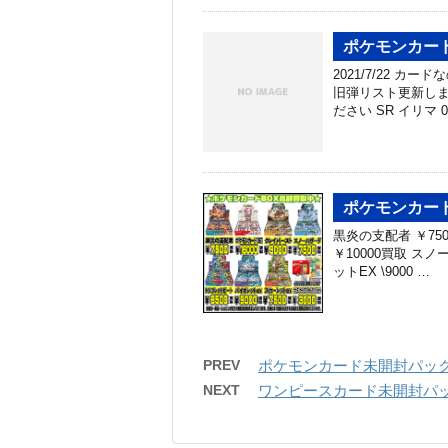
ポケモンカード
2021/7/22 
旧弾リスト更新しま
ださい SR イリマ 06
ポケモンカードB
黒炎の支配者 ￥750
￥10000買取 スノ
ットEX \9000 …
PREV
ポケモンカード未開封パック
NEXT
ワンピースカード未開封パッ