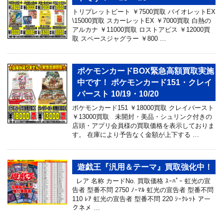
トリプレットビート ￥7500買取 バイオレットEX
\15000買取 スカーレットEX ￥7000買取 白熱の
アルカナ ￥11000買取 ロストアビス ￥12000買
取 スペースジャグラー ￥800 …
ポケモンカードBOX緊急高額買取実施
中です！ ポケモンカード151・クレイ
バースト 10/19・10/20
ポケモンカード151 ￥18000買取 クレイバースト
￥13000買取 未開封・美品・シュリンク付きの
店頭・アプリ会員様の買取価格を表示しておりま
す。 在庫により予告なく金額が上下する …
遊戯王『汎用＆テーマ』買取強化中！
レア 名称 カードNo. 買取価格 ｽｰﾊﾟｰ 虹光の宣
告者 型番不問 2750 ﾉｰﾏﾙ 虹光の宣告者 型番不問
110 ﾚｱ 虹光の宣告者 型番不問 220 ｼｰｸﾚｯﾄ アー
クネメ …