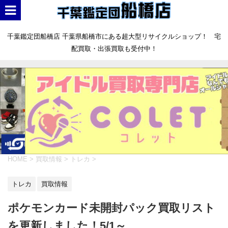
千葉鑑定団船橋店 千葉県船橋市にある超大型リサイクルショップ！ 宅
配買取・出張買取も受付中！
HOME
>
買取情報
>
トレカ
>
トレカ
買取情報
ポケモンカード未開封パック買取リスト
を更新しました！5/1～