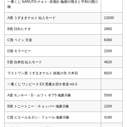
一番くじ NARUTO-ナルト- 疾風伝 輪廻の嘆きと平和の懸け
橋
A賞 うずまきナルト 仙人モード
13200
B賞 日向ヒナタ
2860
C賞 ペイン 天道
6380
D賞 キラービー
2200
E賞 自来也 仙人モード
4620
ラストワン賞 うずまきナルト 妖狐の衣 六本目
6820
一番くじ ワンピース EX 悪魔を宿す者達 vol.3
A賞 モンキー・D・ルフィ ギア5 魂豪示像
5500
B賞 トニートニー・チョッパー 魂豪示像
2200
C賞 ピエール＆ガン・フォール 魂豪示像
4180