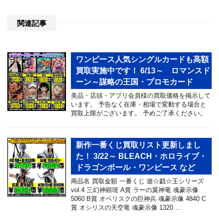
関連記事
ワンピース人気シングルカードも高額
買取実施中です！ 6/13～ ロマンスド
ーン～謀略の王国・プロモカード
美品・店頭・アプリ会員様の買取価格を掲示して
います。 予告なく在庫・相場で変動する場合と
買取上限がございます。 予めご了承ください。
新作一番くじ買取リスト更新しまし
た！ 3/22～ BLEACH・ホロライブ・
ドラゴンボール・ワンピース など
商品名 買取金額 一番くじ 遊☆戯☆王シリーズ
vol.4 三幻神顕現 A賞 ラーの翼神竜 魂豪示像
5060 B賞 オベリスクの巨神兵 魂豪示像 4840 C
賞 オシリスの天空竜 魂豪示像 1320 …