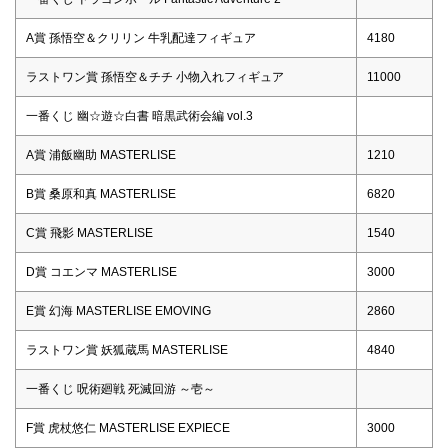
A賞 孫悟空＆クリリン 牛乳配達フィギュア
4180
ラストワン賞 孫悟空＆チチ 小物入れフィギュア
11000
一番くじ 幽☆遊☆白書 暗黒武術会編 vol.3
A賞 浦飯幽助 MASTERLISE
1210
B賞 桑原和真 MASTERLISE
6820
C賞 飛影 MASTERLISE
1540
D賞 コエンマ MASTERLISE
3000
E賞 幻海 MASTERLISE EMOVING
2860
ラストワン賞 妖狐蔵馬 MASTERLISE
4840
一番くじ 呪術廻戦 死滅回游 ～壱～
F賞 虎杖悠仁 MASTERLISE EXPIECE
3000