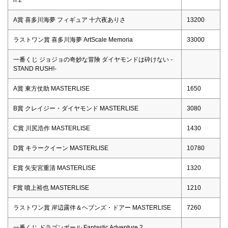
A賞 喜多川海夢 フィギュア 十六夜ありさ
13200
ラストワン賞 喜多川海夢 ArtScale Memoria
33000
一番くじ ジョジョの奇妙な冒険 ダイヤモンドは砕けない -
STAND RUSH!-
A賞 東方仗助 MASTERLISE
1650
B賞 クレイジー・ダイヤモンド MASTERLISE
3080
C賞 川尻浩作 MASTERLISE
1430
D賞 キラークイーン MASTERLISE
10780
E賞 矢安宮重清 MASTERLISE
1320
F賞 噴上裕也 MASTERLISE
1210
ラストワン賞 岸辺露伴＆ヘブンズ・ドアー MASTERLISE
7260
一番くじ ドラゴンボール Fantastic Adventure 2