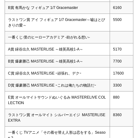
B賞 有馬かな フィギュア 1/7 Gracemaster
6160
ラストワン賞 アイ フィギュア 1/7 Gracemaster～嘘はとび
5500
きりの愛～
一番くじ 僕のヒーローアカデミア -紡がれる想い-
A賞 緑谷出久 MASTERLISE ～雄英高校1-A～
5170
B賞 爆豪勝己 MASTERLISE ～雄英高校1-A～
7700
C賞 緑谷出久 MASTERLISE ｰ頑張れ、デクｰ
17600
D賞 爆豪勝己 MASTERLISE ｰこれは俺たちの物語だｰ
3300
E賞 オールマイトサウンドぬいぐるみ MASTERELIVE COL
880
LECTION
ラストワン賞 オールマイト シルバーエイジ MASTERLISE
8360
EXTRA
一番くじ TVアニメ「その着せ替え人形は恋をする」Seaso
n 2