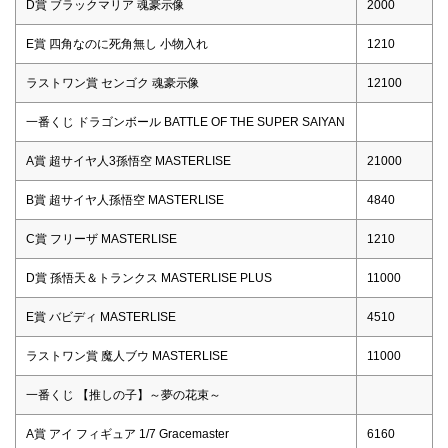
D賞 ブラックマリア 魂豪示像
2000
E賞 四角なのに死角無し 小物入れ
1210
ラストワン賞 センゴク 魂豪示像
12100
一番くじ ドラゴンボール BATTLE OF THE SUPER SAIYAN
A賞 超サイヤ人3孫悟空 MASTERLISE
21000
B賞 超サイヤ人孫悟空 MASTERLISE
4840
C賞 フリーザ MASTERLISE
1210
D賞 孫悟天＆トランクス MASTERLISE PLUS
11000
E賞 バビディ MASTERLISE
4510
ラストワン賞 魔人ブウ MASTERLISE
11000
一番くじ 【推しの子】～夢の花束～
A賞 アイ フィギュア 1/7 Gracemaster
6160