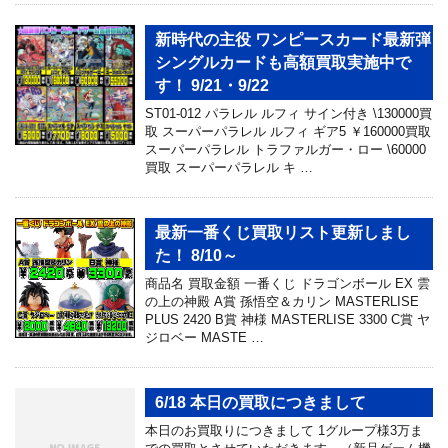
新時代の主役 ワンピースカード最新弾
シングルカードも高額買取実施中で
す！ 9/21・9/22
ST01-012 パラレル ルフィ サイン付き \130000買
取 スーパーパラレル ルフィ ギア5 ￥160000買取
スーパーパラレル トラファルガー・ロー \60000
買取 スーパーパラレル キ …
最新一番くじ買取リスト更新しまし
た！ 8/10～
商品名 買取金額 一番くじ ドラゴンボール EX 雲
の上の神殿 A賞 孫悟空＆カリン MASTERLISE
PLUS 2420 B賞 神様 MASTERLISE 3300 C賞 ヤ
ジロベー MASTE …
6/18 本日の買取につきまして
本日のお買取りにつきまして 1グループ様3万ま