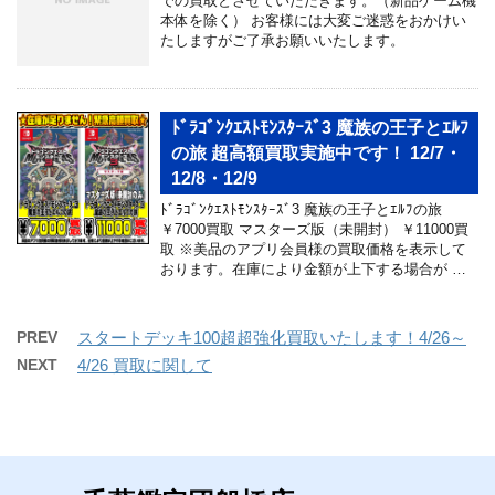
での買取とさせていただきます。（新品ゲーム機
本体を除く） お客様には大変ご迷惑をおかけい
たしますがご了承お願いいたします。
ﾄﾞﾗｺﾞﾝｸｴｽﾄﾓﾝｽﾀｰｽﾞ3 魔族の王子とｴﾙﾌ
の旅 超高額買取実施中です！ 12/7・
12/8・12/9
ﾄﾞﾗｺﾞﾝｸｴｽﾄﾓﾝｽﾀｰｽﾞ3 魔族の王子とｴﾙﾌの旅
￥7000買取 マスターズ版（未開封） ￥11000買
取 ※美品のアプリ会員様の買取価格を表示して
おります。在庫により金額が上下する場合が …
PREV
スタートデッキ100超超強化買取いたします！4/26～
NEXT
4/26 買取に関して