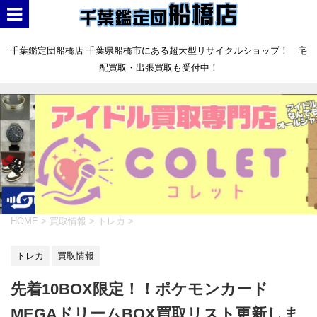
千葉鑑定団船橋店 千葉県船橋市にある超大型リサイクルショップ！ 宅
配買取・出張買取も受付中！
HOME
>
買取情報
>
トレカ
>
トレカ
買取情報
先着10BOX限定！！ポケモンカード
MEGAドリームBOX買取リスト更新しま