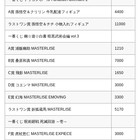
A賞 孫悟空＆クリリン 牛乳配達フィギュア
4400
ラストワン賞 孫悟空＆チチ 小物入れフィギュア
11000
一番くじ 幽☆遊☆白書 暗黒武術会編 vol.3
A賞 浦飯幽助 MASTERLISE
1210
B賞 桑原和真 MASTERLISE
7000
C賞 飛影 MASTERLISE
1650
D賞 コエンマ MASTERLISE
3000
E賞 幻海 MASTERLISE EMOVING
3300
ラストワン賞 妖狐蔵馬 MASTERLISE
5170
一番くじ 呪術廻戦 死滅回游 ～壱～
F賞 虎杖悠仁 MASTERLISE EXPIECE
3000