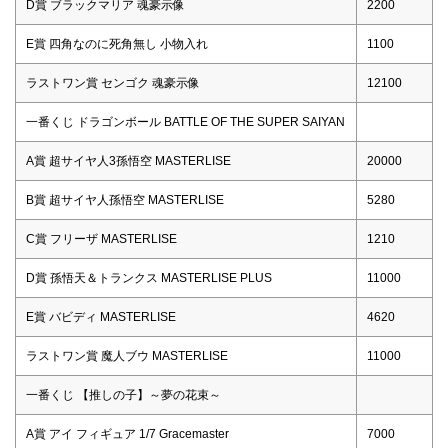
D賞 ブラックマリア 魂豪示像
2200
E賞 四角なのに死角無し 小物入れ
1100
ラストワン賞 センゴク 魂豪示像
12100
一番くじ ドラゴンボール BATTLE OF THE SUPER SAIYAN
A賞 超サイヤ人3孫悟空 MASTERLISE
20000
B賞 超サイヤ人孫悟空 MASTERLISE
5280
C賞 フリーザ MASTERLISE
1210
D賞 孫悟天＆トランクス MASTERLISE PLUS
11000
E賞 バビディ MASTERLISE
4620
ラストワン賞 魔人ブウ MASTERLISE
11000
一番くじ 【推しの子】～夢の花束～
A賞 アイ フィギュア 1/7 Gracemaster
7000