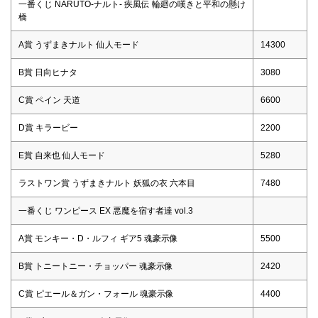
一番くじ NARUTO-ナルト- 疾風伝 輪廻の嘆きと平和の懸け
橋
A賞 うずまきナルト 仙人モード
14300
B賞 日向ヒナタ
3080
C賞 ペイン 天道
6600
D賞 キラービー
2200
E賞 自来也 仙人モード
5280
ラストワン賞 うずまきナルト 妖狐の衣 六本目
7480
一番くじ ワンピース EX 悪魔を宿す者達 vol.3
A賞 モンキー・D・ルフィ ギア5 魂豪示像
5500
B賞 トニートニー・チョッパー 魂豪示像
2420
C賞 ピエール＆ガン・フォール 魂豪示像
4400