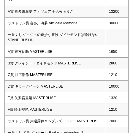
A賞 喜多川海夢 フィギュア 十六夜ありさ
13200
ラストワン賞 喜多川海夢 ArtScale Memoria
30000
一番くじ ジョジョの奇妙な冒険 ダイヤモンドは砕けない -
STAND RUSH!-
A賞 東方仗助 MASTERLISE
1650
B賞 クレイジー・ダイヤモンド MASTERLISE
2860
C賞 川尻浩作 MASTERLISE
1210
D賞 キラークイーン MASTERLISE
10000
E賞 矢安宮重清 MASTERLISE
1320
F賞 噴上裕也 MASTERLISE
1210
ラストワン賞 岸辺露伴＆ヘブンズ・ドアー MASTERLISE
7000
一番くじ ドラゴンボール Fantastic Adventure 2