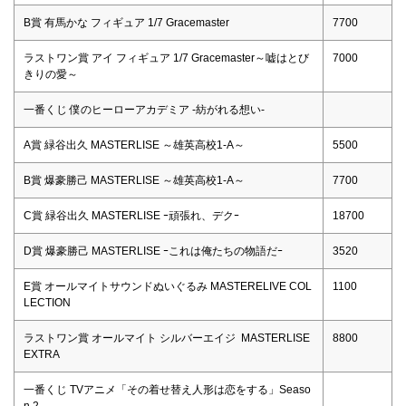
B賞 有馬かな フィギュア 1/7 Gracemaster
7700
ラストワン賞 アイ フィギュア 1/7 Gracemaster～嘘はとび
7000
きりの愛～
一番くじ 僕のヒーローアカデミア -紡がれる想い-
A賞 緑谷出久 MASTERLISE ～雄英高校1-A～
5500
B賞 爆豪勝己 MASTERLISE ～雄英高校1-A～
7700
C賞 緑谷出久 MASTERLISE ｰ頑張れ、デクｰ
18700
D賞 爆豪勝己 MASTERLISE ｰこれは俺たちの物語だｰ
3520
E賞 オールマイトサウンドぬいぐるみ MASTERELIVE COL
1100
LECTION
ラストワン賞 オールマイト シルバーエイジ MASTERLISE
8800
EXTRA
一番くじ TVアニメ「その着せ替え人形は恋をする」Seaso
n 2