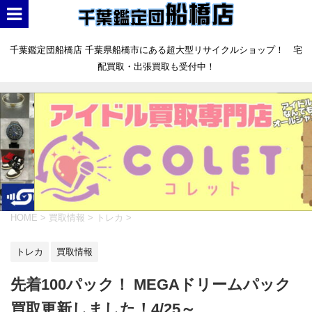
千葉鑑定団船橋店 千葉県船橋市にある超大型リサイクルショップ！ 宅
配買取・出張買取も受付中！
HOME
>
買取情報
>
トレカ
>
トレカ
買取情報
先着100パック！ MEGAドリームパック
買取更新しました！4/25～