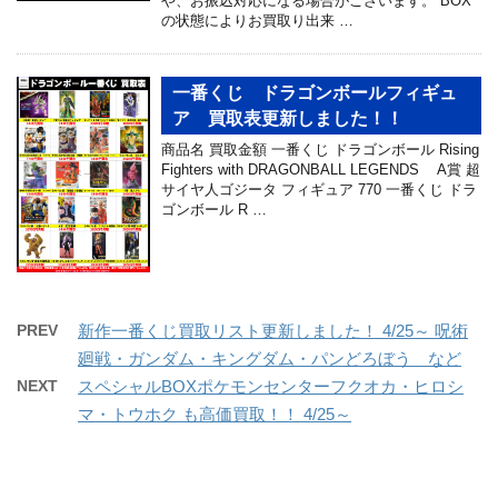
や、お振込対応になる場合がございます。 BOX
の状態によりお買取り出来 …
一番くじ ドラゴンボールフィギュ
ア 買取表更新しました！！
商品名 買取金額 一番くじ ドラゴンボール Rising
Fighters with DRAGONBALL LEGENDS A賞 超
サイヤ人ゴジータ フィギュア 770 一番くじ ドラ
ゴンボール R …
PREV
新作一番くじ買取リスト更新しました！ 4/25～ 呪術
廻戦・ガンダム・キングダム・パンどろぼう など
NEXT
スペシャルBOXポケモンセンターフクオカ・ヒロシ
マ・トウホク も高価買取！！ 4/25～