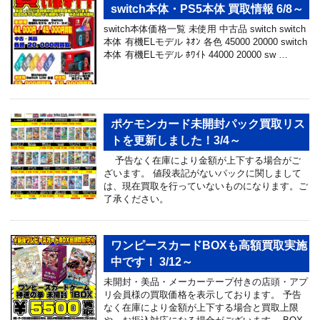
switch本体・PS5本体 買取情報 6/8～
switch本体価格一覧 未使用 中古品 switch switch
本体 有機ELモデル ﾈｵﾝ 各色 45000 20000 switch
本体 有機ELモデル ﾎﾜｲﾄ 44000 20000 sw …
ポケモンカード未開封パック買取リス
トを更新しました！3/4～
予告なく在庫により金額が上下する場合がご
ざいます。 値段表記がないパックに関しまして
は、現在買取を行っていないものになります。ご
了承ください。
ワンピースカードBOXも高額買取実施
中です！ 3/12～
未開封・美品・メーカーテープ付きの店頭・アプ
リ会員様の買取価格を表示しております。 予告
なく在庫により金額が上下する場合と買取上限