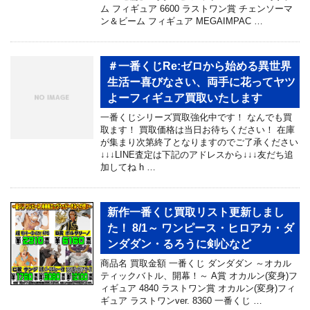
ム フィギュア 6600 ラストワン賞 チェンソーマ
ン＆ビーム フィギュア MEGAIMPAC …
＃一番くじRe:ゼロから始める異世界
生活ー喜びなさい、両手に花ってヤツ
よーフィギュア買取いたします
一番くじシリーズ買取強化中です！ なんでも買
取ます！ 買取価格は当日お待ちください！ 在庫
が集まり次第終了となりますのでご了承ください
↓↓↓LINE査定は下記のアドレスから↓↓↓友だち追
加してね h …
新作一番くじ買取リスト更新しまし
た！ 8/1～ ワンピース・ヒロアカ・ダ
ンダダン・るろうに剣心など
商品名 買取金額 一番くじ ダンダダン ～オカル
ティックバトル、開幕！～ A賞 オカルン(変身)フ
ィギュア 4840 ラストワン賞 オカルン(変身)フィ
ギュア ラストワンver. 8360 一番くじ …