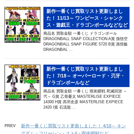
新作一番くじ買取リスト更新しまし
た！ 11/13～ ワンピース・シャンク
ス・遊戯王・ドラゴンボールなどなど
商品名 買取金額 一番くじ ドラゴンボール
DRAGONBALL SNAP COLLECTION A賞 孫悟空
DRAGONBALL SNAP FIGURE 5720 B賞 孫悟飯
DRAGONBAL …
新作一番くじ買取リスト更新しまし
た！ 7/18～ オーバーロード・刃牙・
ドラゴンボールなど
商品名 買取金額 一番くじ 呪術廻戦 死滅回游 ～
弐～ G賞 乙骨憂太 MASTERLISE EXPIECE
14300 H賞 髙羽史彦 MASTERLISE EXPIECE
2420 I賞 石流龍 …
PREV
新作一番くじ買取リスト更新しました！ 4/18～ キン
グダム・フリーレン・スト6・呪術廻戦など