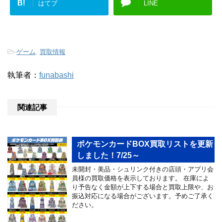
B!
はてブ
LINE
-
ゲーム
,
買取情報
執筆者：
funabashi
関連記事
ポケモンカードBOX買取リストを更新
しました！7/25～
未開封・美品・シュリンク付きの店頭・アプリ会
員様の買取価格を表示しております。 在庫によ
り予告なく金額が上下する場合と買取上限や、お
振込対応になる場合がございます。予めご了承く
ださい。