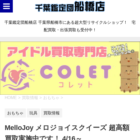
千葉鑑定団船橋店 千葉県船橋市にある超大型リサイクルショップ！ 宅
配買取・出張買取も受付中！
HOME
>
買取情報
>
おもちゃ
>
おもちゃ
玩具
買取情報
MelloJoy メロジョイスクイーズ 超高額
買取実施中です！ 4/16～