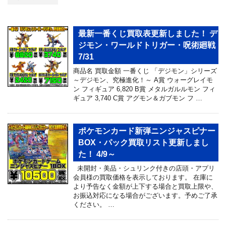
最新一番くじ買取表更新しました！ デ
ジモン・ワールドトリガー・呪術廻戦
7/31
商品名 買取金額 一番くじ 「デジモン」シリーズ
～デジモン、究極進化！～ A賞 ウォーグレイモ
ン フィギュア 6,820 B賞 メタルガルルモン フィ
ギュア 3,740 C賞 アグモン＆ガブモン フ …
ポケモンカード新弾ニンジャスピナー
BOX・パック買取リスト更新しまし
た！ 4/9～
未開封・美品・シュリンク付きの店頭・アプリ
会員様の買取価格を表示しております。 在庫に
より予告なく金額が上下する場合と買取上限や、
お振込対応になる場合がございます。予めご了承
ください。 …