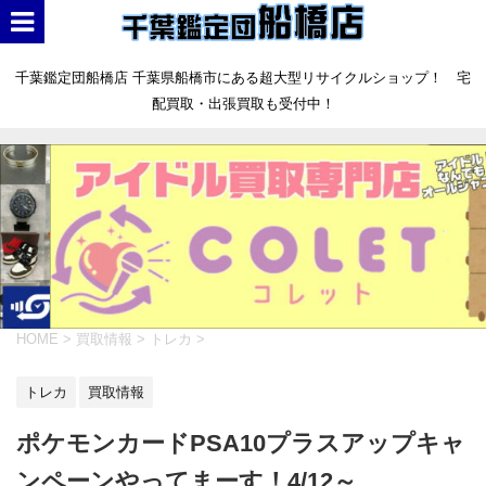
千葉鑑定団船橋店 千葉県船橋市にある超大型リサイクルショップ！ 宅
配買取・出張買取も受付中！
HOME
>
買取情報
>
トレカ
>
トレカ
買取情報
ポケモンカードPSA10プラスアップキャ
ンペーンやってまーす！4/12～