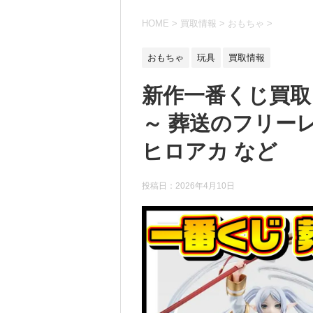
HOME
>
買取情報
>
おもちゃ
>
おもちゃ
玩具
買取情報
新作一番くじ買取リ
～ 葬送のフリー
ヒロアカ など
投稿日：
2026年4月10日