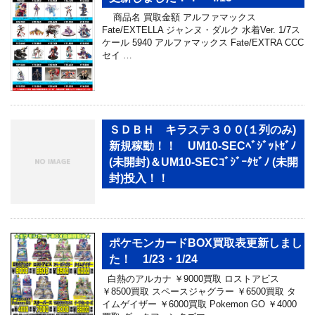
商品名 買取金額 アルファマックス
Fate/EXTELLA ジャンヌ・ダルク 水着Ver. 1/7ス
ケール 5940 アルファマックス Fate/EXTRA CCC
セイ …
ＳＤＢＨ キラステ３００(１列のみ)
新規稼動！！ UM10-SECﾍﾞｼﾞｯﾄｾﾞﾉ
(未開封)＆UM10-SECｺﾞｼﾞｰﾀｾﾞﾉ (未開
封)投入！！
ポケモンカードBOX買取表更新しまし
た！ 1/23・1/24
白熱のアルカナ ￥9000買取 ロストアビス
￥8500買取 スペースジャグラー ￥6500買取 タ
イムゲイザー ￥6000買取 Pokemon GO ￥4000