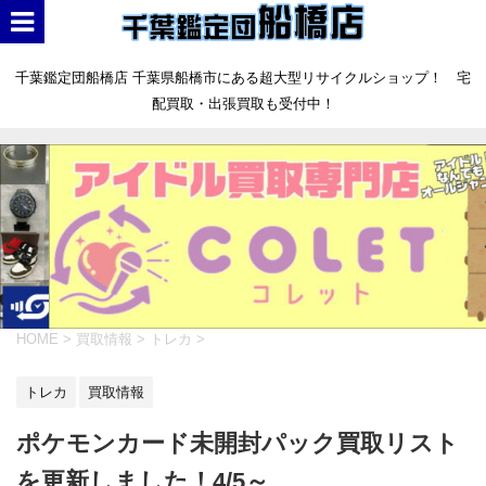
千葉鑑定団船橋店 千葉県船橋市にある超大型リサイクルショップ！ 宅
配買取・出張買取も受付中！
HOME
>
買取情報
>
トレカ
>
トレカ
買取情報
ポケモンカード未開封パック買取リスト
を更新しました！4/5～