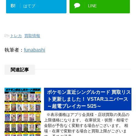
B!
はてブ
LINE
-
トレカ
,
買取情報
執筆者：
funabashi
関連記事
ポケモン直近シングルカード 買取リス
ト更新しました！ VSTARユニバース
～超電ブレイカー 5/25～
※表示価格はアプリ会員様・店頭買取の美品の
上限価格になります。 在庫状況・状態・相場で
金額が予告なく変動する場合がございます。 相
場・在庫で変動する場合と買取上限がございま