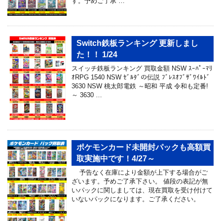
す。予めご了承 …
Switch鉄板ランキング 更新しまし
た！！ 1/24
スイッチ鉄板ランキング 買取金額 NSW ｽｰﾊﾟｰﾏﾘ
ｵRPG 1540 NSW ｾﾞﾙﾀﾞの伝説 ﾌﾞﾚｽｵﾌﾞｻﾞﾜｲﾙﾄﾞ
3630 NSW 桃太郎電鉄 ～昭和 平成 令和も定番!
～ 3630 …
ポケモンカード未開封パックも高額買
取実施中です！4/27～
予告なく在庫により金額が上下する場合がご
ざいます。予めご了承下さい。 値段の表記が無
いパックに関しましては、現在買取を受け付けて
いないパックになります。ご了承ください。