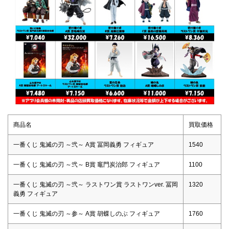
商品名
買取価格
一番くじ 鬼滅の刃 ～弐～ A賞 冨岡義勇 フィギュア
1540
一番くじ 鬼滅の刃 ～弐～ B賞 竈門炭治郎 フィギュア
1100
一番くじ 鬼滅の刃 ～弐～ ラストワン賞 ラストワンver. 冨岡
1320
義勇 フィギュア
一番くじ 鬼滅の刃 ～参～ A賞 胡蝶しのぶ フィギュア
1760