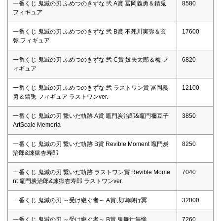
一番くじ 鬼滅の刃 ふめつのきずな 弐 A賞 冨岡義勇＆錆兎
8580
フィギュア
一番くじ 鬼滅の刃 ふめつのきずな 弐 B賞 不死川実弥＆玄
17600
弥 フィギュア
一番くじ 鬼滅の刃 ふめつのきずな 弐 C賞 妓夫太郎＆梅 フ
6820
ィギュア
一番くじ 鬼滅の刃 ふめつのきずな 弐 ラストワン賞 冨岡義
12100
勇＆錆兎 フィギュア ラストワンver.
一番くじ 鬼滅の刃 繋いだ軌跡 A賞 竈門炭治郎&竈門禰豆子
3850
ArtScale Memoria
一番くじ 鬼滅の刃 繋いだ軌跡 B賞 Revible Moment 竈門炭
8250
治郎&煉獄杏寿郎
一番くじ 鬼滅の刃 繋いだ軌跡 ラストワン賞 Revible Mome
7040
nt 竈門炭治郎&煉獄杏寿郎 ラストワンver.
一番くじ 鬼滅の刃 ～受け継ぐ者～ A賞 悲鳴嶼行冥
32000
一番くじ 鬼滅の刃 ～受け継ぐ者～ B賞 鬼舞辻無惨
7260