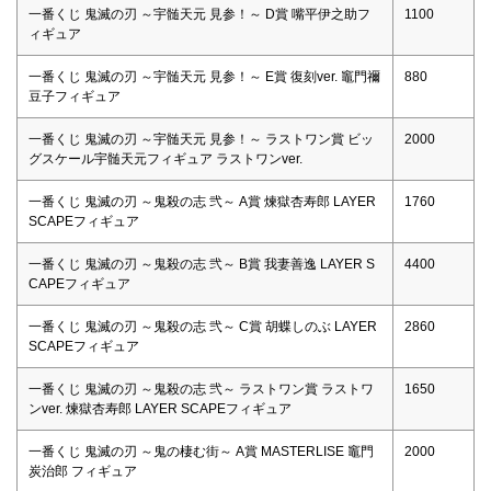
一番くじ 鬼滅の刃 ～宇髄天元 見参！～ D賞 嘴平伊之助フ
1100
ィギュア
一番くじ 鬼滅の刃 ～宇髄天元 見参！～ E賞 復刻ver. 竈門禰
880
豆子フィギュア
一番くじ 鬼滅の刃 ～宇髄天元 見参！～ ラストワン賞 ビッ
2000
グスケール宇髄天元フィギュア ラストワンver.
一番くじ 鬼滅の刃 ～鬼殺の志 弐～ A賞 煉獄杏寿郎 LAYER
1760
SCAPEフィギュア
一番くじ 鬼滅の刃 ～鬼殺の志 弐～ B賞 我妻善逸 LAYER S
4400
CAPEフィギュア
一番くじ 鬼滅の刃 ～鬼殺の志 弐～ C賞 胡蝶しのぶ LAYER
2860
SCAPEフィギュア
一番くじ 鬼滅の刃 ～鬼殺の志 弐～ ラストワン賞 ラストワ
1650
ンver. 煉獄杏寿郎 LAYER SCAPEフィギュア
一番くじ 鬼滅の刃 ～鬼の棲む街～ A賞 MASTERLISE 竈門
2000
炭治郎 フィギュア