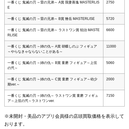
一番くじ 鬼滅の刃 ～雷の兄弟～ A賞 我妻善逸 MASTERLIS
2750
E
一番くじ 鬼滅の刃 ～雷の兄弟～ B賞 獪岳 MASTERLISE
5720
一番くじ 鬼滅の刃 ～雷の兄弟～ ラストワン賞 狛治 MASTE
6600
RLISE
一番くじ 鬼滅の刃 ～姉の仇～ A賞 胡蝶しのぶ フィギュア
11000
～やらなきゃならないことがある～
一番くじ 鬼滅の刃 ～姉の仇～ B賞 童磨 フィギュア～上弦
5060
の弐～
一番くじ 鬼滅の刃 ～姉の仇～ C賞 童磨 フィギュア～幼少
2000
期ver.～
一番くじ 鬼滅の刃 ～姉の仇～ ラストワン賞 童磨 フィギュ
7150
ア～上弦の弐～ラストワンver.
※未開封・美品のアプリ会員様の店頭買取価格を表示して
おります。