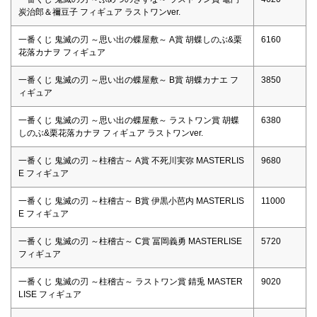
炭治郎＆禰⾖⼦ フィギュア ラストワンver.
一番くじ 鬼滅の刃 ～思い出の蝶屋敷～ A賞 胡蝶しのぶ&栗
6160
花落カナヲ フィギュア
一番くじ 鬼滅の刃 ～思い出の蝶屋敷～ B賞 胡蝶カナエ フ
3850
ィギュア
一番くじ 鬼滅の刃 ～思い出の蝶屋敷～ ラストワン賞 胡蝶
6380
しのぶ&栗花落カナヲ フィギュア ラストワンver.
一番くじ 鬼滅の刃 ～柱稽古～ A賞 不死川実弥 MASTERLIS
9680
E フィギュア
一番くじ 鬼滅の刃 ～柱稽古～ B賞 伊黒小芭内 MASTERLIS
11000
E フィギュア
一番くじ 鬼滅の刃 ～柱稽古～ C賞 冨岡義勇 MASTERLISE
5720
フィギュア
一番くじ 鬼滅の刃 ～柱稽古～ ラストワン賞 錆兎 MASTER
9020
LISE フィギュア