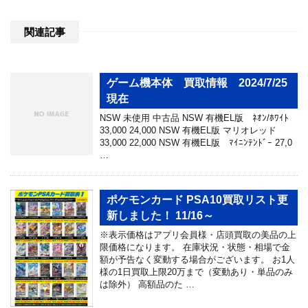
関連記事
ゲーム機本体 買取情報 2024/7/25
現在
NSW 未使用 中古品 NSW 有機EL版 ﾈｵﾝ/ﾎﾜｲﾄ
33,000 24,000 NSW 有機EL版 マリオレッド
33,000 22,000 NSW 有機EL版 ﾏｲﾆﾝﾃﾝﾄﾞｰ 27,0
…
ポケモンカード PSA10買取リスト更
新しました！ 11/16～
※表示価格はアプリ会員様・店頭買取の美品の上
限価格になります。 在庫状況・状態・相場で金
額が予告なく変動する場合がございます。 お1人
様の1日買取上限20万まで（変動あり・単品のみ
は除外） 高額品のた …