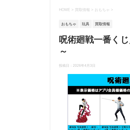
HOME
>
買取情報
>
おもちゃ
>
おもちゃ
玩具
買取情報
呪術廻戦一番くじ買
～
投稿日：
2026年4月3日