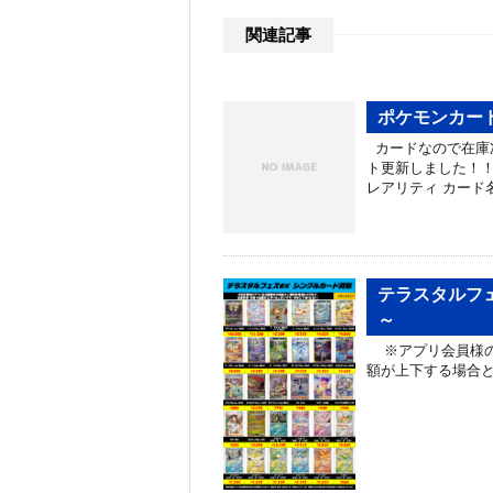
関連記事
ポケモンカー
カードなので在庫次
ト更新しました！！
レアリティ カード名
テラスタルフェ
～
※アプリ会員様の
額が上下する場合