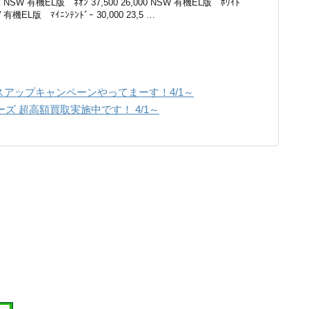
SW 有機EL版 ﾈｵﾝ 37,500 26,000 NSW 有機EL版 ﾎﾜｲﾄ
SW 有機EL版 ﾏｲﾆﾝﾃﾝﾄﾞｰ 30,000 23,5 …
スアップキャンペーンやってまーす！4/1～
イーズ 超高額買取実施中です！ 4/1～