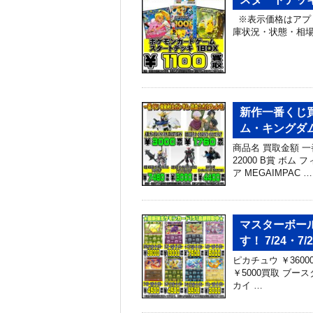
※表示価格はアプ
庫状況・状態・相
新作一番くじ買
ム・キングダ
商品名 買取金額 一
22000 B賞 ボム
ア MEGAIMPAC …
マスターボー
す！ 7/24・7/2
ピカチュウ ￥3600
￥5000買取 ブース
カイ …