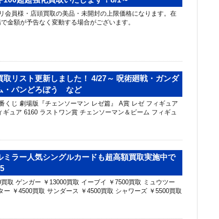
リ会員様・店頭買取の美品・未開封の上限価格になります。在
場で金額が予告なく変動する場合がございます。
取リスト更新しました！ 4/27～ 呪術廻戦・ガンダ
ム・パンどろぼう など
番くじ 劇場版『チェンソーマン レゼ篇』 A賞 レゼ フィギュア
 フィギュア 6160 ラストワン賞 チェンソーマン＆ビーム フィギュ
ルミラー人気シングルカードも超高額買取実施中で
5
0買取 ゲンガー ￥13000買取 イーブイ ￥7500買取 ミュウツー
ター ￥4500買取 サンダース ￥4500買取 シャワーズ ￥5500買取