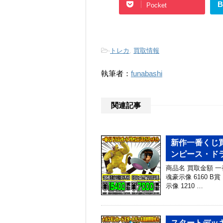
B
Pocket
-
トレカ
,
買取情報
執筆者：
funabashi
関連記事
新作一番くじ買
ンピース・ドラゴ
商品名 買取金額 一
魂豪示像 6160 B
示像 1210 …
スタートデッキ