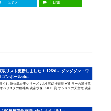
!
はてブ
LINE
取リスト更新しました！ 12/20～ ダンダダン・ワ
ンボールetc..
番くじ 遊☆戯☆王シリーズ vol.4 三幻神顕現 A賞 ラーの翼神竜
賞 オベリスクの巨神兵 魂豪示像 5500 C賞 オシリスの天空竜 魂豪
100超超強化買取いたします！8/1～