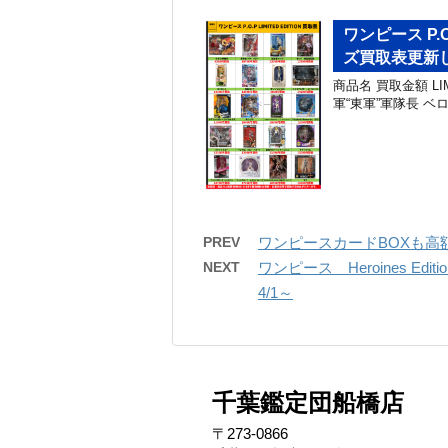
ワンピース P.O.
ズ買取表更新し
商品名 買取金額 LIMI
軍“東軍”軍隊長 ベロ・
PREV
ワンピースカードBOXも高額
NEXT
ワンピース Heroines E
4/1～
千葉鑑定団船橋店
〒273-0866