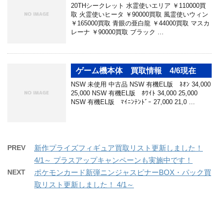
20THシークレット 水霊使いエリア ￥110000買
取 火霊使いヒータ ￥90000買取 風霊使いウィン
￥165000買取 青眼の亜白龍 ￥44000買取 マスカ
レーナ ￥90000買取 ブラック …
ゲーム機本体 買取情報 4/6現在
NSW 未使用 中古品 NSW 有機EL版 ﾈｵﾝ 34,000
25,000 NSW 有機EL版 ﾎﾜｲﾄ 34,000 25,000
NSW 有機EL版 ﾏｲﾆﾝﾃﾝﾄﾞｰ 27,000 21,0 …
PREV
新作プライズフィギュア買取リスト更新しました！
4/1～ プラスアップキャンペーンも実施中です！
NEXT
ポケモンカード新弾ニンジャスピナーBOX・パック買
取リスト更新しました！ 4/1～