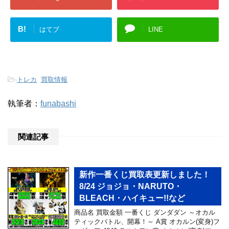
B!
はてブ
LINE
-
トレカ
,
買取情報
執筆者：
funabashi
関連記事
新作一番くじ買取表更新しました！
8/24 ジョジョ・NARUTO・
BLEACH・ハイキュー!!など
商品名 買取金額 一番くじ ダンダダン ～オカル
ティックバトル、開幕！～ A賞 オカルン(変身)フ