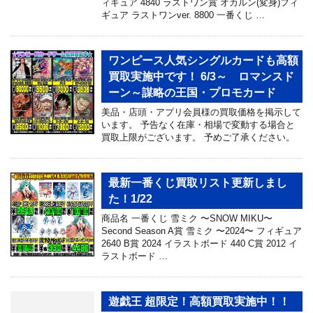
ィギュア 4840 ラストワン賞 オカルン(変身)フィ
ギュア ラストワンver. 8800 一番くじ …
ワンピース人気シングルカードも高額
買取実施中です！ 6/3～ ロマンスド
ーン～謀略の王国・プロモカード
美品・店頭・アプリ会員様の買取価格を掲示して
います。 予告なく在庫・相場で変動する場合と
買取上限がございます。 予めご了承ください。
最新一番くじ買取リスト更新しまし
た！1/22
商品名 ⼀番くじ 雪ミク 〜SNOW MIKU〜
Second Season A賞 雪ミク 〜2024〜 フィギュア
2640 B賞 2024 イラストボード 440 C賞 2012 イ
ラストボード …
遊戯王 超限定！高額買取実施中！！