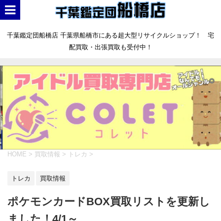
千葉鑑定団船橋店 千葉県船橋市にある超大型リサイクルショップ！ 宅
配買取・出張買取も受付中！
HOME
>
買取情報
>
トレカ
>
トレカ
買取情報
ポケモンカードBOX買取リストを更新し
ました！4/1～