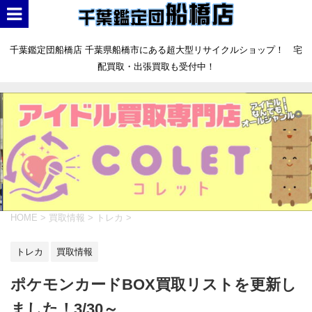
千葉鑑定団船橋店 千葉県船橋市にある超大型リサイクルショップ！ 宅
配買取・出張買取も受付中！
HOME
>
買取情報
>
トレカ
>
トレカ
買取情報
ポケモンカードBOX買取リストを更新し
ました！3/30～