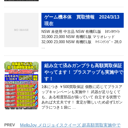
ゲーム機本体 買取情報 2024/3/13
現在
NSW 未使用 中古品 NSW 有機EL版 ﾈｵﾝ/ﾎﾜｲﾄ
33,000 23,000 NSW 有機EL版 マリオレッド
32,000 23,000 NSW 有機EL版 ﾏｲﾆﾝﾃﾝﾄﾞｰ 28,0
…
組み立て済みガンプラも高額買取保証
やってます！ プラスアップも実施中で
す！
1体につき ￥500買取保証 個数に応じてプラスア
ップキャンペーンも実施中！ 武器が足りなくて
も、ある程度部品が揃っていて 自立する状態で
あれば大丈夫です！ 査定が難しいため必ず1ガン
プラにつき１袋に …
PREV
MelloJoy メロジョイスクイーズ 超高額買取実施中で