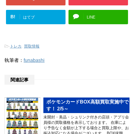
B!
はてブ
LINE
-
トレカ
,
買取情報
執筆者：
funabashi
関連記事
ポケモンカードBOX高額買取実施中で
す！ 2/5～
未開封・美品・シュリンク付きの店頭・アプリ会
員様の買取価格を表示しております。 在庫によ
り予告なく金額が上下する場合と買取上限や、お
振込対応になる場合がございます。 BOX状態