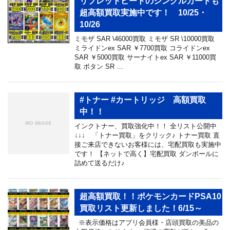
リプレットビートのシングルカードも
超高額買取実施中です！ 10/25・
10/26
ミモザ SAR \46000買取 ミモザ SR \10000買取
ミライドンex SAR ￥7700買取 コライドンex
SAR ￥5000買取 サーナイトex SAR ￥11000買
取 ボタン SR …
#トナー #カートリッジ 高額買取
中！！
インクトナー、買取強化中！！ 全リスト公開中
↓↓↓ 「トナー買取」をクリック♪ トナー買取 直
接ご来店できないお客様には、宅配買取も実施中
です！ 【ネットで高く】宅配買取 ダンボールに
詰めて送るだけ♪
超高額買取！！ポケモンカードPSA10
買取リスト更新しました！6/15～
※表示価格はアプリ会員様・店頭買取の美品の