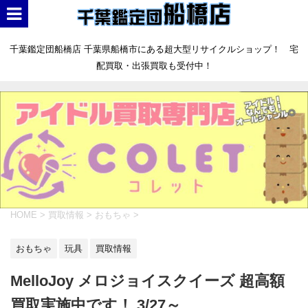
千葉鑑定団船橋店 千葉県船橋市にある超大型リサイクルショップ！ 宅
配買取・出張買取も受付中！
HOME
>
買取情報
>
おもちゃ
>
おもちゃ
玩具
買取情報
MelloJoy メロジョイスクイーズ 超高額
買取実施中です！ 3/27～