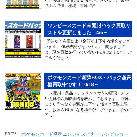
た、お振込対応になる場合がございます。 新弾
ですので特に相場・在庫で変 …
ワンピースカード未開封パック買取リ
ストを更新しました！4/6～
予告なく在庫により金額が上下する場合がござ
います。 値段表記がないパックに関しまして
は、現在買取を行っていないものになります。ご
了承ください。
ポケモンカード新弾BOX・パック超高
額買取中です！10/18～
未開封・美品・シュリンク付きの店頭・アプ
リ会員様の買取価格を表示しております。 在庫
により予告なく金額が上下する場合と買取上限
や、お振込対応になる場合がございます。予めご
了 …
PREV
ポケモンカード新弾ニンジャスピナー シングルカー