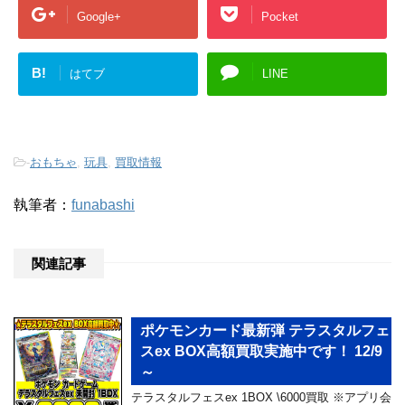
Google+
Pocket
B!
はてブ
LINE
-
おもちゃ
,
玩具
,
買取情報
執筆者：
funabashi
関連記事
ポケモンカード最新弾 テラスタルフェ
スex BOX高額買取実施中です！ 12/9
～
テラスタルフェスex 1BOX \6000買取 ※アプリ会