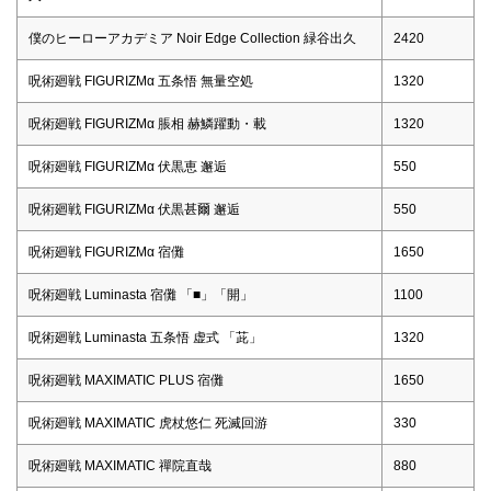
僕のヒーローアカデミア Noir Edge Collection 緑谷出久
2420
呪術廻戦 FIGURIZMα 五条悟 無量空処
1320
呪術廻戦 FIGURIZMα 脹相 赫鱗躍動・載
1320
呪術廻戦 FIGURIZMα 伏黒恵 邂逅
550
呪術廻戦 FIGURIZMα 伏黒甚爾 邂逅
550
呪術廻戦 FIGURIZMα 宿儺
1650
呪術廻戦 Luminasta 宿儺 「■」「開」
1100
呪術廻戦 Luminasta 五条悟 虚式 「茈」
1320
呪術廻戦 MAXIMATIC PLUS 宿儺
1650
呪術廻戦 MAXIMATIC 虎杖悠仁 死滅回游
330
呪術廻戦 MAXIMATIC 禪院直哉
880