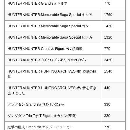
HUNTER✕HUNTER Grandista キルア
770
HUNTER✕HUNTER Memorable Saga Special キルア
1760
HUNTER✕HUNTER Memorable Saga Special ゴン
1430
HUNTER✕HUNTER Memorable Saga Special ヒソカ
1320
HUNTER✕HUNTER Creative Figure ｸﾛﾛ 鎮魂歌
770
HUNTER✕HUNTER ﾌｨｸﾞﾗｲﾌ ｺﾞﾝ ありったけのﾍﾟﾝ
2420
HUNTER✕HUNTER HUNTING ARCHIVES ｸﾛﾛ 盗賊の極
1540
意
HUNTER✕HUNTER HUNTING ARCHIVES ﾈﾃﾛ 音を置き
440
去りにした
ダンダダン Grandista ｵｶﾙﾝ ﾄﾗﾝｽﾌｫｰﾑ
330
ダンダダン Trio Try iT Figure オカルン(変身)
330
進撃の巨人 Grandista エレン・イェーガー
770