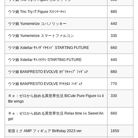
ウマ娘 Trio Try iT Figure ｱｽﾄﾝﾏｰﾁｬﾝ
880
ウマ娘 Yumemirize コパノリッキー
440
ウマ娘 Yumemirize スマートファルコン
330
ウマ娘 Xstellar ｻﾄﾉﾀﾞｲﾔﾓﾝﾄﾞ STARTING FUTURE
660
ウマ娘 Xstellar ｻﾄﾉｸﾗｳﾝ STARTING FUTURE
440
ウマ娘 BANPRESTO EVOLVE ｵｸﾞﾘｷｬｯﾌﾟ ﾌｨｷﾞｭｱ
880
ウマ娘 BANPRESTO EVOLVE ﾀﾏﾓｸﾛｽ ﾌｨｷﾞｭｱ
770
Ｒｅ：ゼロから始める異世界生活 BiCute Pure Figure ﾚﾑ li
330
ttle wings
Ｒｅ：ゼロから始める異世界生活 Relax time ﾚﾑ Sweet An
660
gel
初音ミク AMP フィギュア Birthday 2023 ver
1650