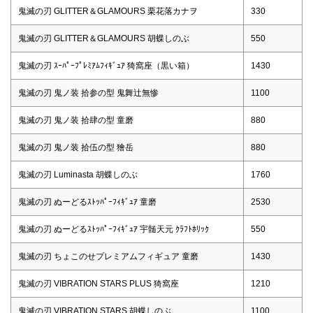
鬼滅の刃 GLITTER＆GLAMOURS 栗花落カナヲ
330
鬼滅の刃 GLITTER＆GLAMOURS 胡蝶しのぶ
550
鬼滅の刃 ｽｰﾊﾟｰﾌﾟﾚﾐｱﾑﾌｨｷﾞｭｱ 猗窩座（黒い箱）
1430
鬼滅の刃 鬼ノ装 拾参の型 鬼舞辻無惨
1100
鬼滅の刃 鬼ノ装 拾肆の型 童磨
880
鬼滅の刃 鬼ノ装 拾伍の型 獪岳
880
鬼滅の刃 Luminasta 胡蝶しのぶ
1760
鬼滅の刃 ぬーどるｽﾄｯﾊﾟｰﾌｨｷﾞｭｱ 童磨
2530
鬼滅の刃 ぬーどるｽﾄｯﾊﾟｰﾌｨｷﾞｭｱ 宇髄天元 ｸﾗﾌﾄﾎﾘｯｸ
550
鬼滅の刃 ちょこのせプレミアムフィギュア 童磨
1430
鬼滅の刃 VIBRATION STARS PLUS 猗窩座
1210
鬼滅の刃 VIBRATION STARS 胡蝶しのぶ
1100