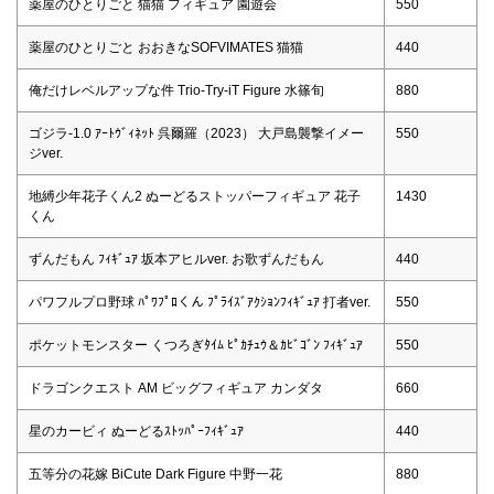
薬屋のひとりごと 猫猫 フィギュア 園遊会
550
薬屋のひとりごと おおきなSOFVIMATES 猫猫
440
俺だけレベルアップな件 Trio-Try-iT Figure 水篠旬
880
ゴジラ-1.0 ｱｰﾄｳﾞｨﾈｯﾄ 呉爾羅（2023） 大戸島襲撃イメー
550
ジver.
地縛少年花子くん2 ぬーどるストッパーフィギュア 花子
1430
くん
ずんだもん ﾌｨｷﾞｭｱ 坂本アヒルver. お歌ずんだもん
440
パワフルプロ野球 ﾊﾟﾜﾌﾟﾛくん ﾌﾟﾗｲｽﾞｱｸｼｮﾝﾌｨｷﾞｭｱ 打者ver.
550
ポケットモンスター くつろぎﾀｲﾑ ﾋﾟｶﾁｭｳ＆ｶﾋﾞｺﾞﾝ ﾌｨｷﾞｭｱ
550
ドラゴンクエスト AM ビッグフィギュア カンダタ
660
星のカービィ ぬーどるｽﾄｯﾊﾟｰﾌｨｷﾞｭｱ
440
五等分の花嫁 BiCute Dark Figure 中野一花
880