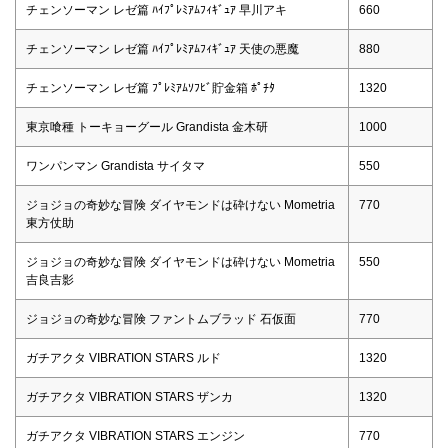
チェンソーマン レゼ篇 ﾊｲﾌﾟﾚﾐｱﾑﾌｨｷﾞｭｱ 早川アキ
660
チェンソーマン レゼ篇 ﾊｲﾌﾟﾚﾐｱﾑﾌｨｷﾞｭｱ 天使の悪魔
880
チェンソーマン レゼ篇 ﾌﾟﾚﾐｱﾑｿﾌﾋﾞ貯金箱 ﾎﾟﾁﾀ
1320
東京喰種 トーキョーグール Grandista 金木研
1000
ワンパンマン Grandista サイタマ
550
ジョジョの奇妙な冒険 ダイヤモンドは砕けない Mometria
770
東方仗助
ジョジョの奇妙な冒険 ダイヤモンドは砕けない Mometria
550
吉良吉影
ジョジョの奇妙な冒険 ファントムブラッド 石仮面
770
ガチアクタ VIBRATION STARS ルド
1320
ガチアクタ VIBRATION STARS ザンカ
1320
ガチアクタ VIBRATION STARS エンジン
770