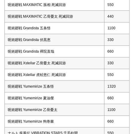
呪術廻戦 MAXIMATIC 脹相 死滅回游
550
呪術廻戦 MAXIMATIC 乙骨憂太 死滅回游
440
呪術廻戦 Grandista 五条悟
1100
呪術廻戦 Grandista 伏黒恵
330
呪術廻戦 Grandista 禪院直哉
660
呪術廻戦 Xstellar 乙骨憂太 死滅回游
330
呪術廻戦 Xstellar 虎杖悠仁 死滅回游
550
呪術廻戦 Yumemirize 五条悟
1320
呪術廻戦 Yumemirize 夏油傑
660
呪術廻戦 Yumemirize 乙骨憂太
1100
呪術廻戦 Yumemirize 狗巻棘
660
ナルト 疾風伝 VIBRATION STARS 千手柱間
550