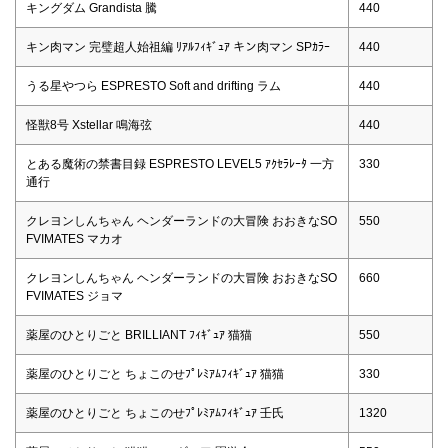
キングダム Grandista 騰
440
キン肉マン 完璧超人始祖編 ﾘｱﾙﾌｨｷﾞｭｱ キン肉マン SPｶﾗｰ
440
うる星やつら ESPRESTO Soft and drifting ラム
440
怪獣8号 Xstellar 鳴海弦
440
とある魔術の禁書目録 ESPRESTO LEVEL5 ｱｸｾﾗﾚｰﾀ 一方
330
通行
クレヨンしんちゃん ヘンダーランドの大冒険 おおきなSO
550
FVIMATES マカオ
クレヨンしんちゃん ヘンダーランドの大冒険 おおきなSO
660
FVIMATES ジョマ
薬屋のひとりごと BRILLIANT ﾌｨｷﾞｭｱ 猫猫
550
薬屋のひとりごと ちょこのせﾌﾟﾚﾐｱﾑﾌｨｷﾞｭｱ 猫猫
330
薬屋のひとりごと ちょこのせﾌﾟﾚﾐｱﾑﾌｨｷﾞｭｱ 壬氏
1320