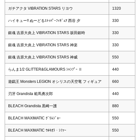
ガチアクタ VIBRATION STARS リヨウ
1320
ハイキュー!! ぬーどるｽﾄｯﾊﾟｰﾌｨｷﾞｭｱ 西谷 夕
330
銀魂 吉原大炎上 VIBRATION STARS 坂田銀時
330
銀魂 吉原大炎上 VIBRATION STARS 神楽
330
銀魂 吉原大炎上 VIBRATION STARS 神威
550
らんま1/2 GLITTER&GLAMOURS ｼｬﾝﾌﾟｰ Ⅱ
440
遊戯王 Monsters LEGION オシリスの天空竜 フィギュア
660
刃牙 Grandista 範馬勇次郎
440
BLEACH Grandista 黒崎一護
880
BLEACH MAXIMATIC ｸﾞﾘﾑｼﾞｮｰ
550
BLEACH MAXIMATIC ｳﾙｷｵﾗ・ｼﾌｧｰ
550