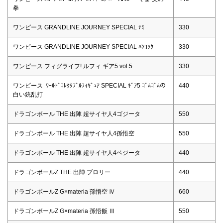
拳
ワンピース GRANDLINE JOURNEY SPECIAL ﾅﾐ
330
ワンピース GRANDLINE JOURNEY SPECIAL ﾊﾝｺｯｸ
330
ワンピース フィグライフ! ルフィ ギア5 vol.5
330
ワンピース ﾜｰﾙﾄﾞｺﾚｸﾀﾌﾞﾙﾌｨｷﾞｭｱ SPECIAL ｷﾞｱ5 ｺﾞﾑｺﾞﾑの
440
白い銃乱打
ドラゴンボール THE 出陣 超サイヤ人4ゴジータ
550
ドラゴンボール THE 出陣 超サイヤ人4孫悟空
550
ドラゴンボール THE 出陣 超サイヤ人4ベジータ
440
ドラゴンボールZ THE 出陣 ブロリー
440
ドラゴンボールZ G×materia 孫悟空 Ⅳ
660
ドラゴンボールZ G×materia 孫悟飯 Ⅲ
550