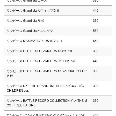
ワンピース Grandista エース
330
ワンピース Grandista ルフィ ギア5 Ⅱ
440
ワンピース Grandista サボ
330
ワンピース Grandista ハンコック
550
ワンピース MAXIMATIC PLUS ルフィ Ⅰ
660
ワンピース GLITTER＆GLAMOURS ﾅﾐ ｴｯｸﾞﾍｯﾄﾞ
330
ワンピース GLITTER＆GLAMOURS ﾛﾋﾞﾝ ｴｯｸﾞﾍｯﾄﾞ
440
ワンピース GLITTER＆GLAMOURS ﾅﾐ SPECIAL COLOR
330
各種
ワンピース DXF THE GRANDLINE SERIES ｼﾞｭｴﾘｰ･ﾎﾞﾆｰ
330
CHILDREN ver.
ワンピース BATTLE RECORD COLLECTION ﾎﾞﾆｰ THE M
330
OST FREE FUTURE
ワンピース ﾒｶﾞﾜｰﾙﾄﾞｺﾚｸﾀﾌﾞﾙﾌｨｷﾞｭｱ ﾊﾞｰｿﾛﾐｭｰ・くま 父の
440